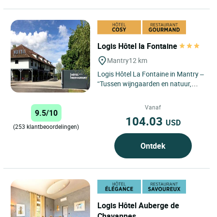
Logis Hôtel la Fontaine
Mantry
12 km
Logis Hôtel La Fontaine in Mantry –
“Tussen wijngaarden en natuur,
ontdek een authentiek hotel waar
modern comfort en...
Vanaf
9.5/10
104.03
USD
(253 klantbeoordelingen)
Ontdek
Logis Hôtel Auberge de
Chavannes