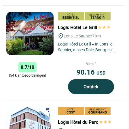
Logis Hôtel Le Grill
Lons Le Saunier
7 km
Logis Hôtel Le Grill – In Lons-le-
Saunier, tussen Dole, Bourg-en-
Bresse en de meren van de Jura
Logis Hôtel Le Grill...
Vanaf
8.7/10
90.16
USD
(54 klantbeoordelingen)
Ontdek
Logis Hôtel du Parc