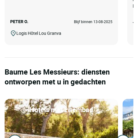
ka
PETER O.
Jo
Blijf binnen 13-08-2025
Logis Hôtel Lou Granva
Baume Les Messieurs: diensten
ontworpen met u in gedachten
Hotels met zwembad