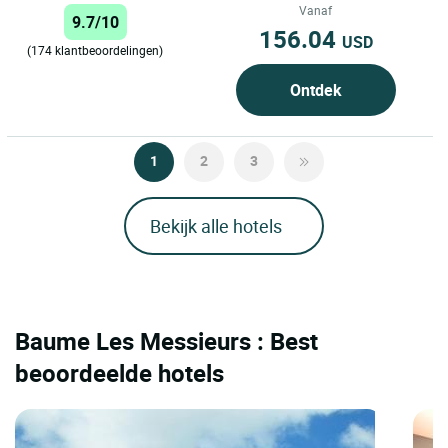
gastronomisch verblijf in...
Vanaf
9.7/10
156.04
USD
(174 klantbeoordelingen)
Ontdek
1
2
3
Bekijk alle hotels
Baume Les Messieurs : Best
beoordeelde hotels