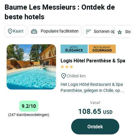
Baume Les Messieurs : Ontdek de
beste hotels
Kaart
Populaire faciliteiten
Sorteren op
Sterr
Logis Hôtel Parenthèse & Spa
Chille
6 km
Het Logis Hôtel Restaurant & Spa
Parenthèse, gelegen in Chille, op
slechts 5 minuten van Lons-le-
Saunier, verwelkomt u...
Vanaf
9.2/10
108.65
USD
(247 klantbeoordelingen)
Ontdek