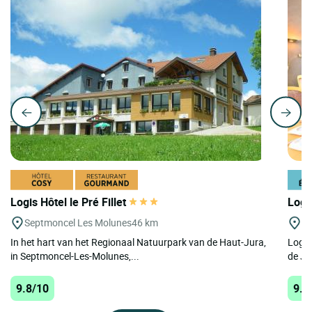
Logis Hôtel le Pré Fillet
Logi
Septmoncel Les Molunes
46 km
Co
In het hart van het Regionaal Natuurpark van de Haut-Jura,
Logis
in Septmoncel-Les-Molunes,...
de Ju
9.8/10
9.8