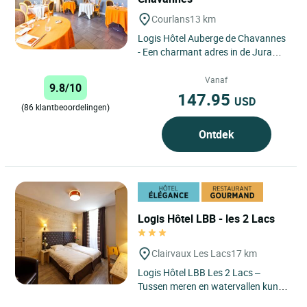
Courlans
13 km
Logis Hôtel Auberge de Chavannes
- Een charmant adres in de Jura
waar hotelcomfort, gastronomie en
lokale ontdekkingen samenkomen.
Vanaf
9.8/10
...
147.95
USD
(86 klantbeoordelingen)
Ontdek
Logis Hôtel LBB - les 2 Lacs
Clairvaux Les Lacs
17 km
Logis Hôtel LBB Les 2 Lacs –
Tussen meren en watervallen kunt u
genieten van een natuur- en