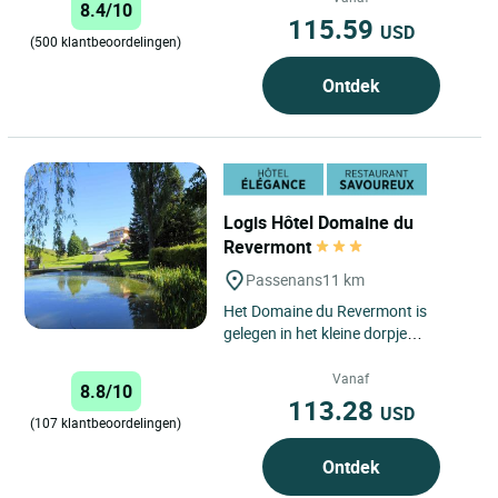
8.4/10
115.59
USD
(500 klantbeoordelingen)
Ontdek
Logis Hôtel Domaine du
Revermont
Passenans
11 km
Het Domaine du Revermont is
gelegen in het kleine dorpje
Passenans, tussen wijngaarden en
weilanden. Dit droomhuis, met
Vanaf
8.8/10
zijn...
113.28
USD
(107 klantbeoordelingen)
Ontdek