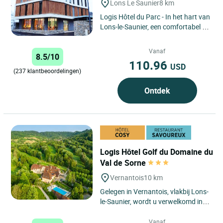
Lons Le Saunier
8 km
Logis Hôtel du Parc - In het hart van
Lons-le-Saunier, een comfortabel en
centraal gelegen hotel waar u
ontspanning, werk...
Vanaf
8.5/10
110.96
USD
(237 klantbeoordelingen)
Ontdek
Logis Hôtel Golf du Domaine du
Val de Sorne
Vernantois
10 km
Gelegen in Vernantois, vlakbij Lons-
le-Saunier, wordt u verwelkomd in
een rustige, natuurlijke omgeving,
aan de voet van...
Vanaf