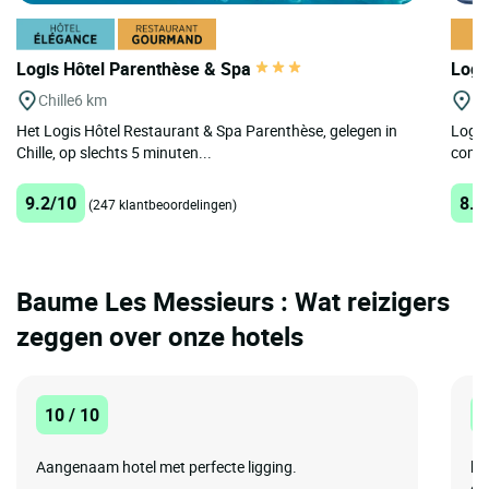
Logis Hôtel Parenthèse & Spa
Logi
Chille
6 km
Lo
Het Logis Hôtel Restaurant & Spa Parenthèse, gelegen in
Logis
Chille, op slechts 5 minuten...
comfo
9.2/10
8.5
(247 klantbeoordelingen)
Baume Les Messieurs : Wat reizigers
zeggen over onze hotels
10 / 10
8
Aangenaam hotel met perfecte ligging.
he
ov