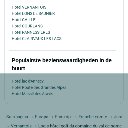
Hotel VERNANTOIS
Hotel LONS LE SAUNIER
Hotel CHILLE
Hotel COURLANS
Hotel PANNESSIERES
Hotel CLAIRVAUX LES LACS
Populairste bezienswaardigheden in de
buurt
Hotel lac d'Annecy
Hotel Route des Grandes Alpes
Hotel Massif des Aravis
Startpagina
Europa
Frankrijk
Franche comte
Jura
Vernantois
Logis hôtel golf du domaine du val de sorne