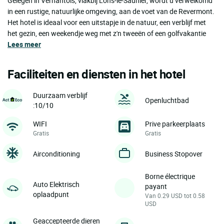
Gelegen in Vernantois, vlakbij Lons-le-Saunier, wordt u verwelkomd
in een rustige, natuurlijke omgeving, aan de voet van de Revermont.
Het hotel is ideaal voor een uitstapje in de natuur, een verblijf met
het gezin, een weekendje weg met z'n tweeën of een golfvakantie
Lees meer
Faciliteiten en diensten in het hotel
Duurzaam verblijf
Openluchtbad
:10/10
WIFI
Prive parkeerplaats
Gratis
Gratis
Airconditioning
Business Stopover
Borne électrique
Auto Elektrisch
payant
oplaadpunt
Van 0.29 USD tot 0.58
USD
Geaccepteerde dieren