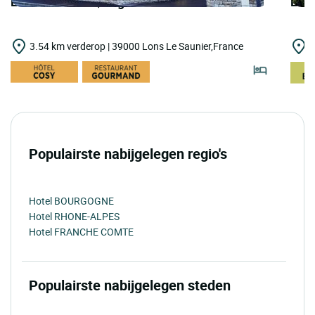
LOGIS HOTELS | Logis Hôtel du Parc
LOGI
3.54 km verderop | 39000 Lons Le Saunier,France
5
Populairste nabijgelegen regio's
Hotel BOURGOGNE
Hotel RHONE-ALPES
Hotel FRANCHE COMTE
Populairste nabijgelegen steden