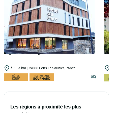
Logis Hôtels | Logis Hôtel du Parc
Logi
à 3.54 km | 39000 Lons Le Saunier,France
à
Les régions à proximité les plus