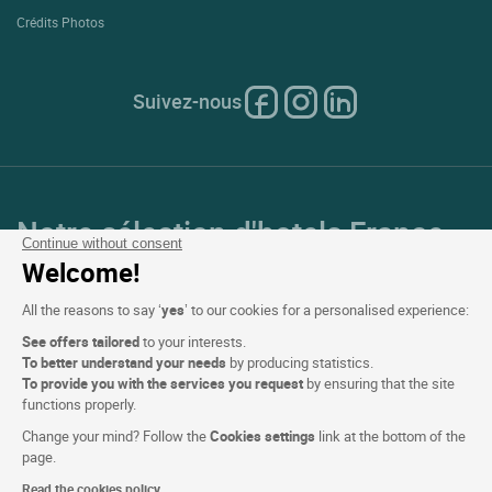
Crédits Photos
Suivez-nous
Notre sélection d'hotels France
Continue without consent
et en Europe
Welcome!
All the reasons to say ‘
yes
’ to our cookies for a personalised experience:
Top Pays
See offers tailored
to your interests.
To better understand your needs
by producing statistics.
Top Régions
To provide you with the services you request
by ensuring that the site
functions properly.
Top Villes
Change your mind? Follow the
Cookies settings
link at the bottom of the
page.
Top Hotels
Read the cookies policy