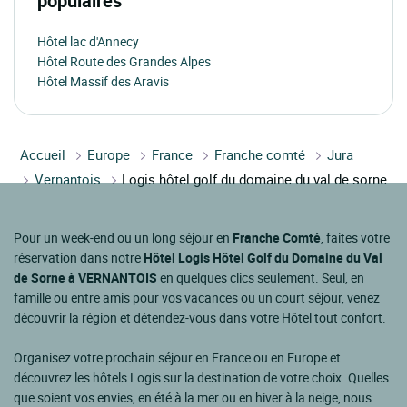
populaires
Hôtel lac d'Annecy
Hôtel Route des Grandes Alpes
Hôtel Massif des Aravis
Accueil
Europe
France
Franche comté
Jura
Vernantois
Logis hôtel golf du domaine du val de sorne
Pour un week-end ou un long séjour en
Franche Comté
, faites votre
réservation dans notre
Hôtel Logis Hôtel Golf du Domaine du Val
de Sorne à VERNANTOIS
en quelques clics seulement. Seul, en
famille ou entre amis pour vos vacances ou un court séjour, venez
découvrir la région et détendez-vous dans votre Hôtel tout confort.
Organisez votre prochain séjour en France ou en Europe et
découvrez les hôtels Logis sur la destination de votre choix. Quelles
que soient vos envies, en été à la mer ou en hiver à la neige, nous