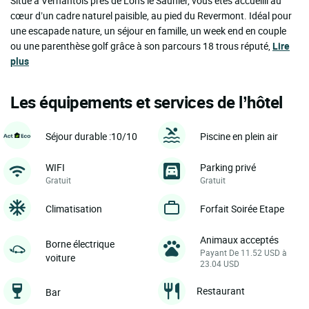
Situé à Vernantois près de Lons le Saunier, vous êtes accueilli au
cœur d’un cadre naturel paisible, au pied du Revermont. Idéal pour
une escapade nature, un séjour en famille, un week end en couple
ou une parenthèse golf grâce à son parcours 18 trous réputé,
Lire
plus
Les équipements et services de l’hôtel
Séjour durable :10/10
Piscine en plein air
WIFI
Parking privé
Gratuit
Gratuit
Climatisation
Forfait Soirée Etape
Animaux acceptés
Borne électrique
Payant De 11.52 USD à
voiture
23.04 USD
Restaurant
Bar