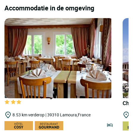
Accommodatie in de omgeving
LOGIS HOTELS | Logis Hôtel les Arobiers
LOGI
Cha
8.53 km verderop | 39310 Lamoura,France
9