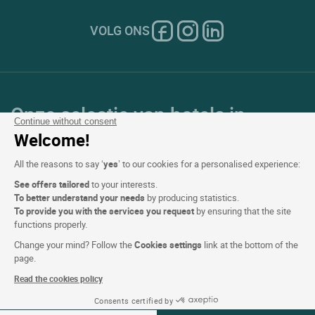
VOLG ONS
Onze selectie van hotels in
Continue without consent
Frankrijk en Europa
Welcome!
All the reasons to say ‘
yes
’ to our cookies for a personalised experience:
Top Landen
See offers tailored
to your interests.
To better understand your needs
by producing statistics.
Topregio's
To provide you with the services you request
by ensuring that the site
functions properly.
Top Steden
Change your mind? Follow the
Cookies settings
link at the bottom of the
page.
Top Hotels
Read the cookies policy
Consents certified by
Zie beschikbaarheid