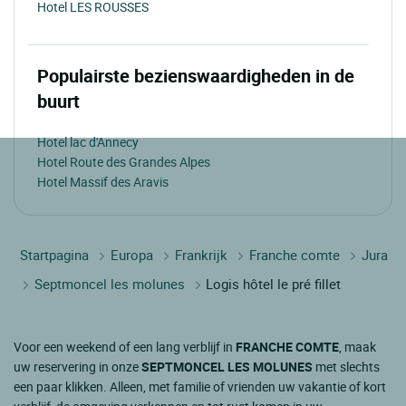
Hotel LES ROUSSES
Populairste bezienswaardigheden in de
buurt
Hotel lac d'Annecy
Hotel Route des Grandes Alpes
Hotel Massif des Aravis
Startpagina
Europa
Frankrijk
Franche comte
Jura
Septmoncel les molunes
Logis hôtel le pré fillet
Voor een weekend of een lang verblijf in
FRANCHE COMTE
, maak
uw reservering in onze
SEPTMONCEL LES MOLUNES
met slechts
een paar klikken. Alleen, met familie of vrienden uw vakantie of kort