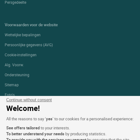
Persgedeelte
Voorwaarden voor de website
Wettelijke bepalingen
Persoonlijke gegevens (AVG)
Cookie-instellingen
Alg. Voorw.
Ondersteuning
Sitemap
Foto's
Continue without consent
Welcome!
VOLG ONS
All the reasons to say ‘
yes
’ to our cookies for a personalised experience:
See offers tailored
to your interests.
To better understand your needs
by producing statistics.
To provide you with the services you request
by ensuring that the site