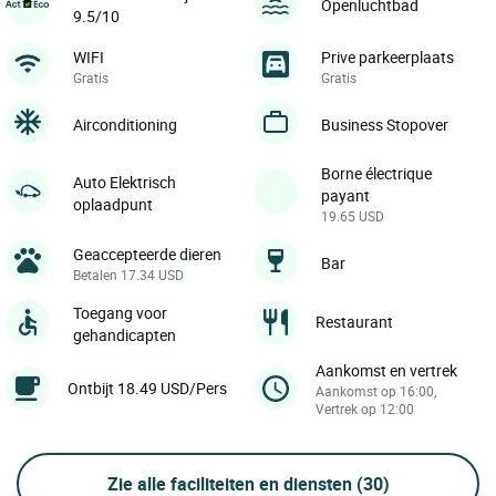
Openluchtbad
9.5/10
WIFI
Prive parkeerplaats
Gratis
Gratis
Airconditioning
Business Stopover
Borne électrique
Auto Elektrisch
payant
oplaadpunt
19.65 USD
Geaccepteerde dieren
Bar
Betalen 17.34 USD
Toegang voor
Restaurant
gehandicapten
Aankomst en vertrek
Ontbijt 18.49 USD/Pers
Aankomst op 16:00,
Vertrek op 12:00
Zie alle faciliteiten en diensten
(30)