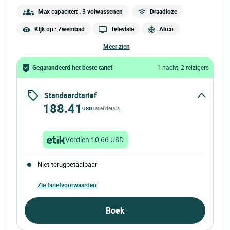
Max capaciteit : 3 volwassenen
Draadloze
Kijk op : Zwembad
Televisie
Airco
meer zien
Gegarandeerd het beste tarief
1 nacht, 2 reizigers
Standaardtarief
188.41
USD
Tarief details
Verdien 10,66 USD
Niet-terugbetaalbaar
Zie tariefvoorwaarden
Boek