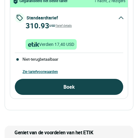
Gegarandeerd het beste tarief
1 nacht, 2 reizigers
Standaardtarief
310.93
USD
Tarief details
Verdien 17,40 USD
Niet-terugbetaalbaar
Zie tariefvoorwaarden
Boek
Geniet van de voordelen van het ETIK