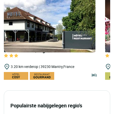
LOGIS HOTELS | Logis Hôtel la Fontaine
LOGI
3.20 km verderop | 39230 Mantry,France
1
Populairste nabijgelegen regio's