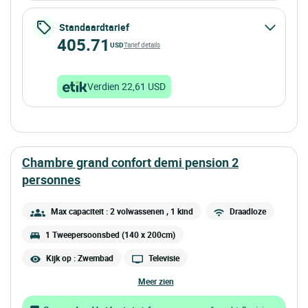
Standaardtarief
405.71
USD
Tarief details
Verdien 22,61 USD
chambre grand confort demi pension 2
personnes
Max capaciteit : 2 volwassenen
, 1 kind
Draadloze
1 Tweepersoonsbed (140 x 200cm)
Kijk op : Zwembad
Televisie
meer zien