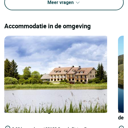
Meer vragen
Accommodatie in de omgeving
LOGIS HOTELS | Logis Hôtel Lou Granva
LOGI
de l