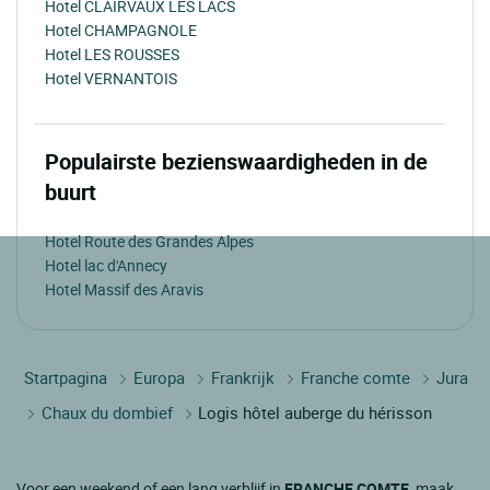
Hotel CLAIRVAUX LES LACS
Hotel CHAMPAGNOLE
Hotel LES ROUSSES
Hotel VERNANTOIS
Populairste bezienswaardigheden in de
buurt
Hotel Route des Grandes Alpes
Hotel lac d'Annecy
Hotel Massif des Aravis
Startpagina
Europa
Frankrijk
Franche comte
Jura
Chaux du dombief
Logis hôtel auberge du hérisson
Voor een weekend of een lang verblijf in
FRANCHE COMTE
, maak