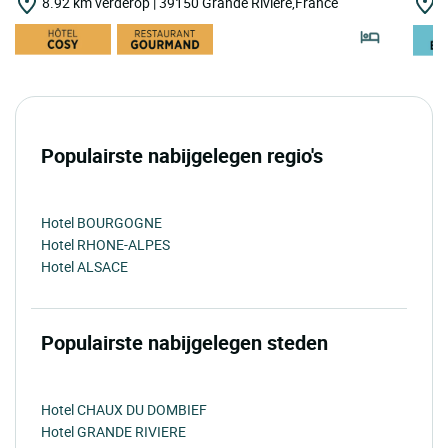
8.92 km verderop | 39150 Grande Riviere,France
9
Populairste nabijgelegen regio's
Hotel BOURGOGNE
Hotel RHONE-ALPES
Hotel ALSACE
Populairste nabijgelegen steden
Hotel CHAUX DU DOMBIEF
Hotel GRANDE RIVIERE