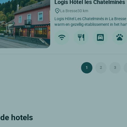
Logis Hôtel les Chatelminés
La Bresse
30 km
Logis Hôtel Les Chatelminés in La Bresse 
warm en gezellig etablissement in het hart
1
2
3
lde hotels