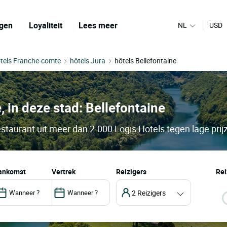
gen
Loyaliteit
Lees meer
NL
USD
tels Franche-comte
hôtels Jura
hôtels Bellefontaine
, in deze stad: Bellefontaine
estaurant uit meer dan 2.000 Logis Hotels tegen lage prij
aankomst
vertrek
Reizigers
Rei
2 Reizigers