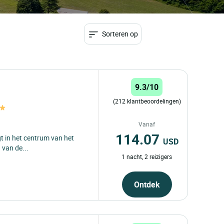
Sorteren op
9.3/10
(212 klantbeoordelingen)
Vanaf
114.07
igt in het centrum van het
USD
 van de...
1 nacht, 2 reizigers
Ontdek