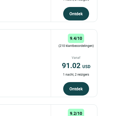
Ontdek
9.4/10
(210 klantbeoordelingen)
Vanaf
91.02
USD
1 nacht, 2 reizigers
Ontdek
9.2/10