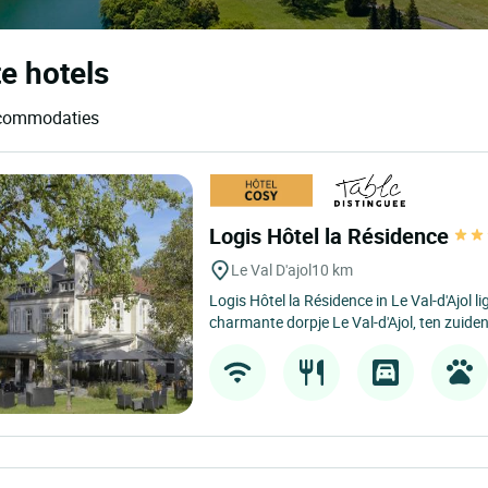
e hotels
accommodaties
Logis Hôtel la Résidence
Le Val D'ajol
10 km
Logis Hôtel la Résidence in Le Val-d'Ajol l
charmante dorpje Le Val-d'Ajol, ten zuiden