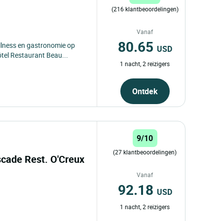
(216 klantbeoordelingen)
Vanaf
80.65
ellness en gastronomie op
USD
tel Restaurant Beau...
1 nacht, 2 reizigers
Ontdek
9/10
(27 klantbeoordelingen)
scade Rest. O'Creux
Vanaf
92.18
USD
1 nacht, 2 reizigers