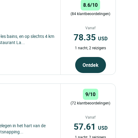
8.6/10
(84 klantbeoordelingen)
Vanaf
78.35
es bains, en op slechts 4 km
USD
taurant La...
1 nacht, 2 reizigers
Ontdek
9/10
(72 klantbeoordelingen)
Vanaf
57.61
elegen in het hart van de
USD
ntsnapping...
1 nacht, 2 reizigers