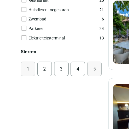
Restaurant
20
Huisdieren toegestaan
21
Zwembad
6
Parkeren
24
Elektriciteitsterminal
13
Sterren
1
2
3
4
5