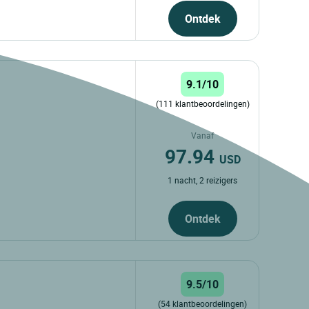
Ontdek
9.1/10
(111 klantbeoordelingen)
Vanaf
97.94
USD
1 nacht, 2 reizigers
Ontdek
9.5/10
(54 klantbeoordelingen)