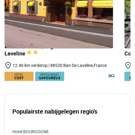
LOGIS HOTELS | Logis Hôtel Maison de
LOGI
Laveline
Coc
12.46 km verderop | 88520 Ban De Laveline,France
1
Populairste nabijgelegen regio's
Hotel BOURGOGNE