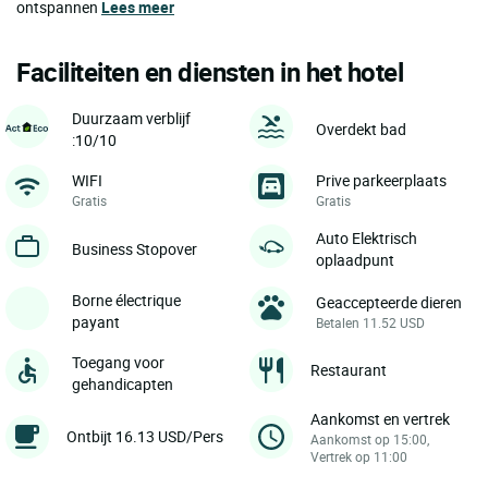
ontspannen
Lees meer
Faciliteiten en diensten in het hotel
Duurzaam verblijf
Overdekt bad
:10/10
WIFI
Prive parkeerplaats
Gratis
Gratis
Auto Elektrisch
Business Stopover
oplaadpunt
Borne électrique
Geaccepteerde dieren
payant
Betalen 11.52 USD
Toegang voor
Restaurant
gehandicapten
Aankomst en vertrek
Ontbijt 16.13 USD/Pers
Aankomst op 15:00,
Vertrek op 11:00