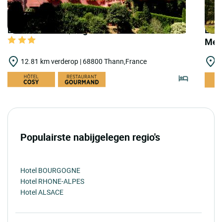
LOGIS HOTELS | Logis Hôtel Au Floridor
LOGI
Meh
12.81 km verderop | 68800 Thann,France
1
Populairste nabijgelegen regio's
Hotel BOURGOGNE
Hotel RHONE-ALPES
Hotel ALSACE