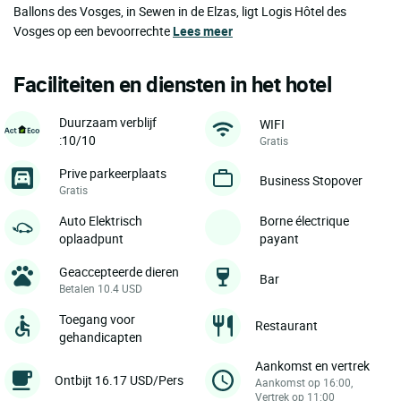
Ballons des Vosges, in Sewen in de Elzas, ligt Logis Hôtel des
Vosges op een bevoorrechte
Lees meer
Faciliteiten en diensten in het hotel
Duurzaam verblijf
WIFI
:10/10
Gratis
Prive parkeerplaats
Business Stopover
Gratis
Auto Elektrisch
Borne électrique
oplaadpunt
payant
Geaccepteerde dieren
Bar
Betalen 10.4 USD
Toegang voor
Restaurant
gehandicapten
Aankomst en vertrek
Ontbijt 16.17 USD/Pers
Aankomst op 16:00,
Vertrek op 11:00