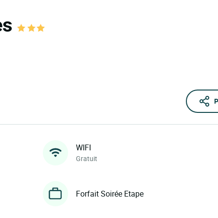
es
P
WIFI
Gratuit
Forfait Soirée Etape