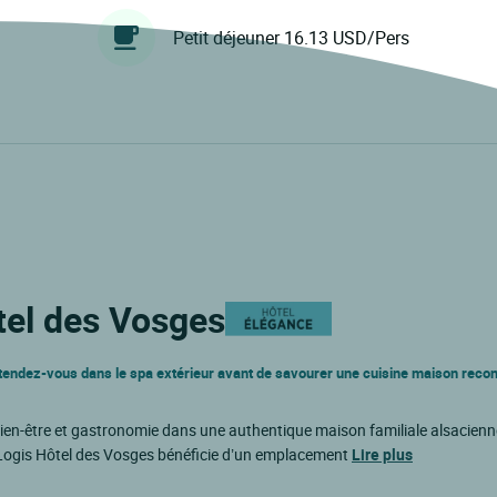
Petit déjeuner 16.13 USD/Pers
tel des Vosges
étendez-vous dans le spa extérieur avant de savourer une cuisine maison reco
, bien-être et gastronomie dans une authentique maison familiale alsacien
e Logis Hôtel des Vosges bénéficie d’un emplacement
Lire plus