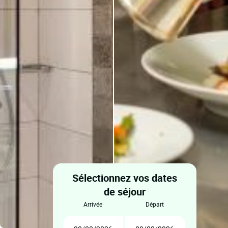
Sélectionnez vos dates
de séjour
arrivée
départ