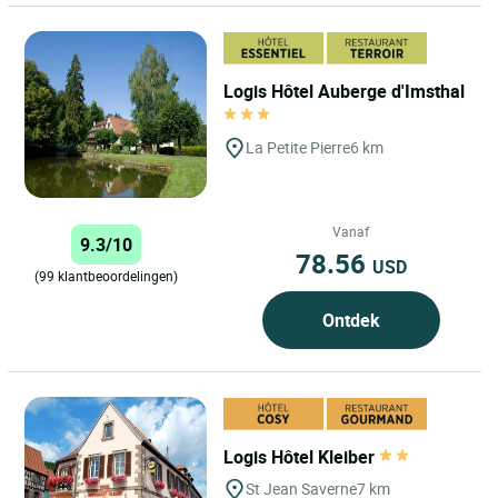
Logis Hôtel Auberge d'Imsthal
La Petite Pierre
6 km
Vanaf
9.3/10
78.56
USD
(99 klantbeoordelingen)
Ontdek
Logis Hôtel Kleiber
St Jean Saverne
7 km