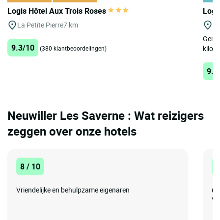
Logis Hôtel Aux Trois Roses
Logi
La Petite Pierre
7 km
Mu
Genes
9.3/10
kilom
(380 klantbeoordelingen)
9.3
Neuwiller Les Saverne : Wat reizigers
zeggen over onze hotels
8 / 10
1
Vriendelijke en behulpzame eigenaren
ui
Vr