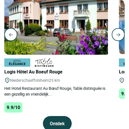
Logis Hôtel Au Boeuf Rouge
Logi
Niederschaeffolsheim
25 km
Bi
Het Hotel Restaurant Au Bœuf Rouge, Table distinguée is
9.8
een gezellig en vriendelijk...
9.9/10
Ontdek