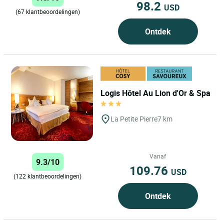
98.2
USD
(67 klantbeoordelingen)
Ontdek
Logis Hôtel Au Lion d'Or & Spa
La Petite Pierre
7 km
Vanaf
9.3/10
109.76
USD
(122 klantbeoordelingen)
Ontdek