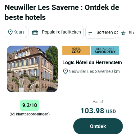
Neuwiller Les Saverne : Ontdek de
beste hotels
Kaart
Populaire faciliteiten
Sorteren op
Sterr
Logis Hôtel du Herrenstein
Neuwiller Les Saverne
0 km
Vanaf
9.2/10
103.98
USD
(65 klantbeoordelingen)
Ontdek