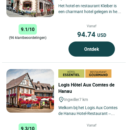
Het hotel en restaurant Kleiber is
een charmant hotel gelegen in het
hart van het mooie kleine Elzasser
dorp Saint Jean Saverne,...
Vanaf
9.1/10
94.74
USD
(96 klantbeoordelingen)
Ontdek
Logis Hôtel Aux Comtes de
Hanau
Ingwiller
7 km
Welkom bij het Logis Aux Comtes
de Hanau Hotel-Restaurant –
Ingwiller In het hart van de Noord-
Elzas, in het charmante...
Vanaf
9.3/10