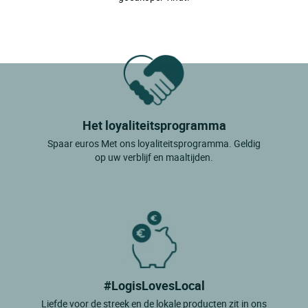
Het loyaliteitsprogramma
Spaar euros Met ons loyaliteitsprogramma. Geldig
op uw verblijf en maaltijden.
#LogisLovesLocal
Liefde voor de streek en de lokale producten zit in ons