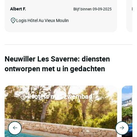
Albert F.
Ma
Blijf binnen 09-09-2025
Logis Hôtel Au Vieux Moulin
Neuwiller Les Saverne: diensten
ontworpen met u in gedachten
Hotels met zwembad