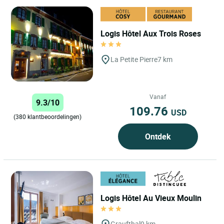
Logis Hôtel Aux Trois Roses
La Petite Pierre
7 km
Vanaf
9.3/10
109.76
USD
(380 klantbeoordelingen)
Ontdek
Logis Hôtel Au Vieux Moulin
Graufthal
9 km