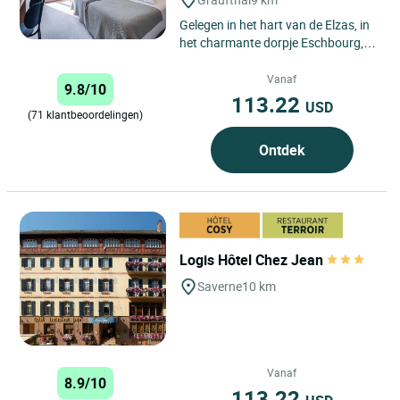
Gelegen in het hart van de Elzas, in
het charmante dorpje Eschbourg,
verwelkomt het Logis Hôtel Au
Vieux Moulin je in een...
Vanaf
9.8/10
113.22
USD
(71 klantbeoordelingen)
Ontdek
Logis Hôtel Chez Jean
Saverne
10 km
Vanaf
8.9/10
113.22