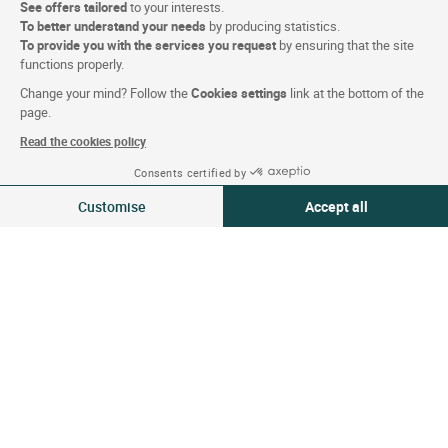
See offers tailored
to your interests.
E-gift card
To better understand your needs
by producing statistics.
Bedrijven en groepen
To provide you with the services you request
by ensuring that the site
functions properly.
Logis zoekt mensen
Change your mind? Follow the
Cookies settings
link at the bottom of the
Persgedeelte
page.
Read the cookies policy
Consents certified by
Voorwaarden voor de website
09-10 aug 2026
Wijzigen
Customise
Accept all
2 reizigers | 1 kamer
Wettelijke bepalingen
Consent Management Platform: Personalize Your Options
Axeptio consent
Persoonlijke gegevens (AVG)
Our platform empowers you to tailor and manage your privacy settings,
Cookie-instellingen
Alg. Voorw.
Ondersteuning
Sitemap
Foto's