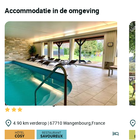
Accommodatie in de omgeving
LOGIS HOTELS | Logis Hôtel Parc Hôtel
LOGI
4.90 km verderop | 67710 Wangenbourg,France
5