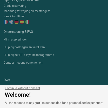
+33(0)1 45 84 83 84
Gratis reservering
Maandag tot vrijdag en feestdagen:
Van 9 tot 18 uur
Ondersteuning & FAQ
Mijn reserveringen
Hulp bij boekingen en verblijven
Hulp bij het ETIK loyaliteitsprogramma
Contact met ons opnemen om
Over
Wie zijn wij?
Continue without consent
Welcome!
Extranet hotel
All the reasons to say ‘
yes
’ to our cookies for a personalised experience:
Word lid van de groep