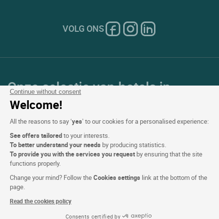
VOLG ONS
Onze selectie van hotels in
Continue without consent
Frankrijk en Europa
Welcome!
All the reasons to say ‘
yes
’ to our cookies for a personalised experience:
Top Landen
See offers tailored
to your interests.
To better understand your needs
by producing statistics.
Topregio's
To provide you with the services you request
by ensuring that the site
functions properly.
Top Steden
Change your mind? Follow the
Cookies settings
link at the bottom of the
page.
Top Hotels
Read the cookies policy
Consents certified by