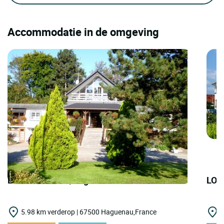
Accommodatie in de omgeving
LOGIS HOTELS | Logis Hôtel les Pins
LOG
5.98 km verderop | 67500 Haguenau,France
7