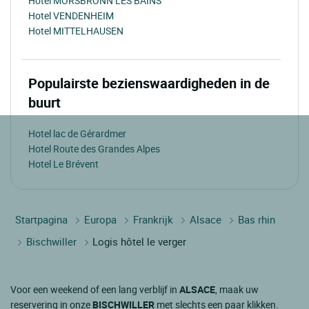
Hotel MORSBRONN LES BAINS
Hotel VENDENHEIM
Hotel MITTELHAUSEN
Populairste bezienswaardigheden in de
buurt
Hotel lac de Gérardmer
Hotel Route des Grandes Alpes
Hotel Le Brévent
Startpagina
Europa
Frankrijk
Alsace
Bas rhin
Bischwiller
Logis hôtel le verger
Voor een weekend of een lang verblijf in
ALSACE
, maak uw
reservering in onze
BISCHWILLER
met slechts een paar klikken.