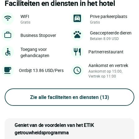
Faciliteiten en diensten in het hotel
WIFI
Prive parkeerplaats
Gratis
Gratis
Geaccepteerde dieren
Business Stopover
Betalen 8.09 USD
Toegang voor
Partnerrestaurant
gehandicapten
Aankomst en vertrek
Ontbijt 13.86 USD/Pers
Aankomst op 15:00,
Vertrek op 11:00
Zie alle faciliteiten en diensten
(13)
Geniet van de voordelen van het ETIK
getrouwheidsprogramma