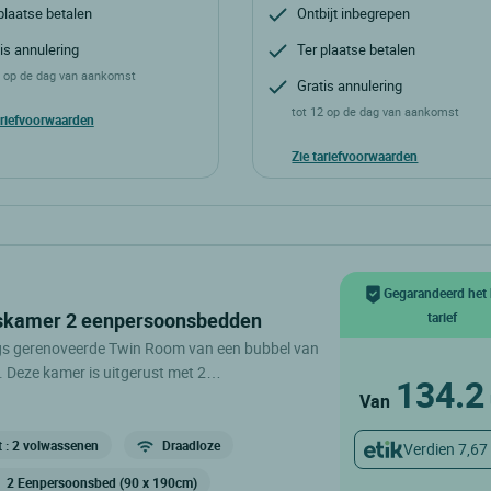
plaatse betalen
Ontbijt inbegrepen
is annulering
Ter plaatse betalen
2 op de dag van aankomst
Gratis annulering
tot 12 op de dag van aankomst
ariefvoorwaarden
Zie tariefvoorwaarden
Gegarandeerd het 
skamer 2 eenpersoonsbedden
tarief
ngs gerenoveerde Twin Room van een bubbel van
 Deze kamer is uitgerust met 2
134.2
 een flatscreen-tv, een bureau en een
Van
 toilet. .
t : 2 volwassenen
Draadloze
Verdien 7,67
2 Eenpersoonsbed (90 x 190cm)