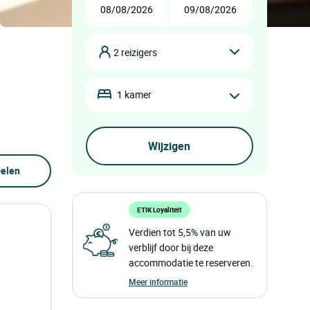
2 reizigers
1 kamer
elen
ETIK Loyaliteit
Verdien tot 5,5% van uw
verblijf door bij deze
accommodatie te reserveren.
Meer informatie