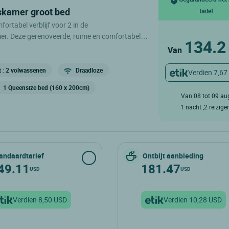
skamer groot bed
tarief
ortabel verblijf voor 2 in de
. Deze gerenoveerde, ruime en comfortabele
134.2
 te genieten van de omliggende natuur. Deze
Van
s voorzien van een tweepersoonsbed, een
 bureau met een welkomstgeschenk, een
t : 2 volwassenen
Draadloze
Verdien 7,67
rt toilet. .
1 Queensize bed (160 x 200cm)
Van 08 tot 09 au
1 nacht ,2 reizige
andaardtarief
Ontbijt aanbieding
49.11
181.47
USD
USD
Verdien 8,50 USD
Verdien 10,28 USD