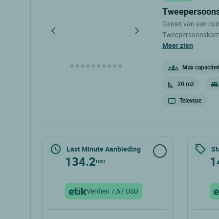
tweepersoon
Geniet van een comf
Tweepersoonskamer
kamer is ideaal om
meer zien
kamer van 20 m² i
flatscreen-tv, een
Max capacitei
badkamer en een apa
20 m2
Televisie
Last Minute Aanbieding
St
134.2
1
USD
Verdien 7,67 USD