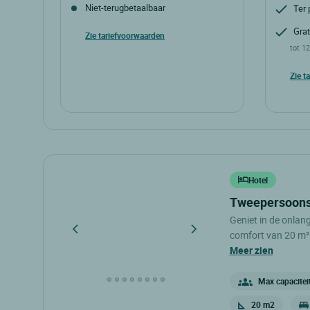
Niet-terugbetaalbaar
Ter 
Grat
Zie tariefvoorwaarden
tot 1
Zie t
Hotel
tweepersoon
Geniet in de onla
comfort van 20 m².
eenpersoonsbedden,
meer zien
badkamer met apart
Max capacitei
20 m2