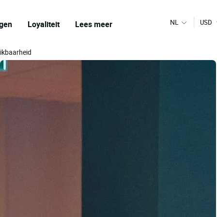
NL
USD
gen
Loyaliteit
Lees meer
hikbaarheid