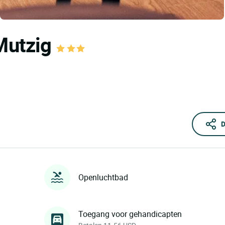
 Mutzig
D
Openluchtbad
Toegang voor gehandicapten