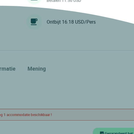
Betalen 11.56 USD
Ontbijt 16.18 USD/Pers
ormatie
Mening
g 1 accommodatie beschikbaar !
Gegarandeerd het 