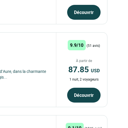
Découvrir
9.9/10
(51 avis)
À partir de
87.85
USD
 d’Aure, dans la charmante
is...
1 nuit, 2 voyageurs
Découvrir
9.1/10