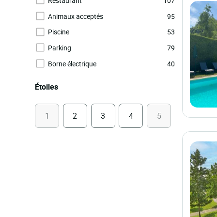
Restaurant
107
Animaux acceptés
95
Piscine
53
Parking
79
Borne électrique
40
Étoiles
1
2
3
4
5