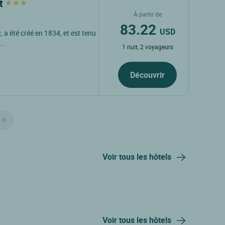
at
À partir de
83.22
USD
 a été créé en 1834, et est tenu
..
1 nuit, 2 voyageurs
Découvrir
Voir tous les hôtels
Voir tous les hôtels