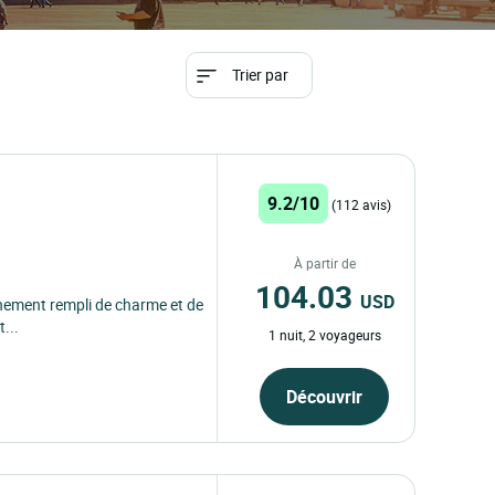
Trier par
9.2/10
(112 avis)
À partir de
104.03
USD
nement rempli de charme et de
t...
1 nuit, 2 voyageurs
Découvrir