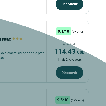
Découvrir
9.1/10
(99 avis)
tassac
À partir de
114.43
USD
idéalement située dans le petit
œur...
1 nuit, 2 voyageurs
Découvrir
9.5/10
(125 avis)