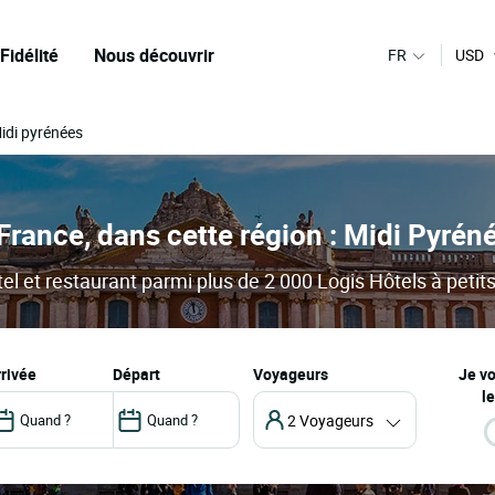
Fidélité
Nous découvrir
FR
USD
idi pyrénées
France, dans cette région : Midi Pyrén
el et restaurant parmi plus de 2 000 Logis Hôtels à petits
arrivée
départ
Voyageurs
Je v
le
2 Voyageurs