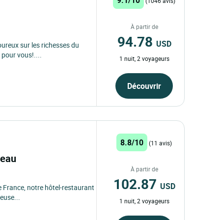
(1046 avis)
À partir de
94.78
USD
oureux sur les richesses du
pour vous!....
1 nuit, 2 voyageurs
Découvrir
8.8/10
(11 avis)
âteau
À partir de
102.87
USD
e France, notre hôtel-restaurant
euse...
1 nuit, 2 voyageurs