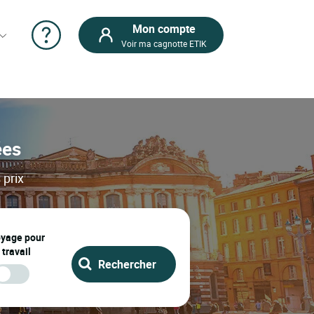
Mon compte
Voir ma cagnotte ETIK
ées
 prix
oyage pour
 travail