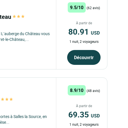
9.5/10
(62 avis)
âteau
À partir de
80.91
USD
el L’auberge du Château vous
et-le-Château,...
1 nuit, 2 voyageurs
Découvrir
8.9/10
(48 avis)
s
À partir de
69.35
USD
rtes à Salles la Source, en
èse...
1 nuit, 2 voyageurs