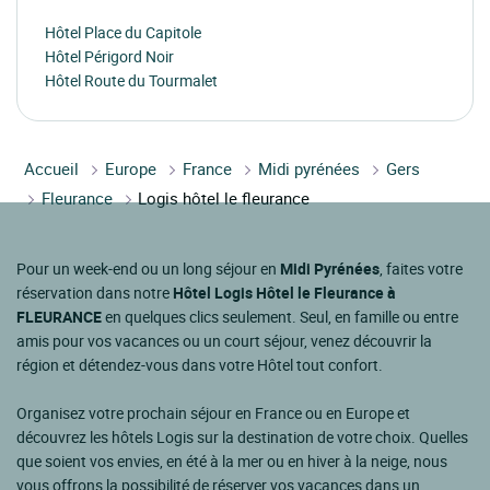
Hôtel Place du Capitole
Hôtel Périgord Noir
Hôtel Route du Tourmalet
Accueil
Europe
France
Midi pyrénées
Gers
Fleurance
Logis hôtel le fleurance
Pour un week-end ou un long séjour en
Midi Pyrénées
, faites votre
réservation dans notre
Hôtel Logis Hôtel le Fleurance à
FLEURANCE
en quelques clics seulement. Seul, en famille ou entre
amis pour vos vacances ou un court séjour, venez découvrir la
région et détendez-vous dans votre Hôtel tout confort.
Organisez votre prochain séjour en France ou en Europe et
découvrez les hôtels Logis sur la destination de votre choix. Quelles
que soient vos envies, en été à la mer ou en hiver à la neige, nous
vous offrons la possibilité de réserver vos vacances dans un