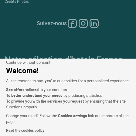
Crédits Photos
Suivez-nous
Notre sélection d'hotels France
Continue without consent
et en Europe
Welcome!
All the reasons to say ‘
yes
’ to our cookies for a personalised experience:
Top Pays
See offers tailored
to your interests.
To better understand your needs
by producing statistics.
Top Régions
To provide you with the services you request
by ensuring that the site
functions properly.
Top Villes
Change your mind? Follow the
Cookies settings
link at the bottom of the
page.
Top Hotels
Read the cookies policy