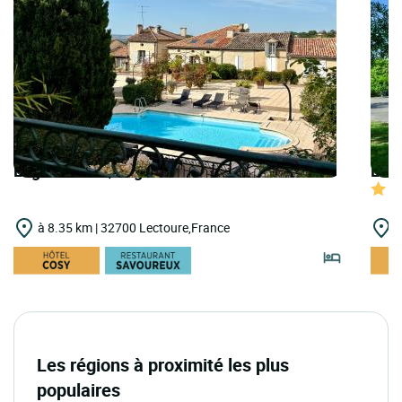
Logis Hôtels | Logis Hôtel de Bastard
Logi
à 8.35 km | 32700 Lectoure,France
à
Les régions à proximité les plus
populaires