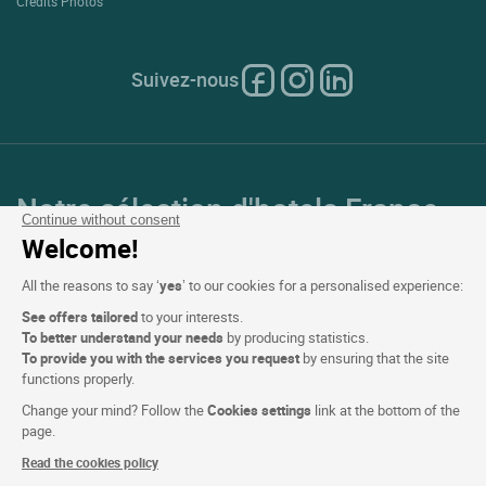
Crédits Photos
Suivez-nous
Notre sélection d'hotels France
Continue without consent
et en Europe
Welcome!
All the reasons to say ‘
yes
’ to our cookies for a personalised experience:
Top Pays
See offers tailored
to your interests.
To better understand your needs
by producing statistics.
Top Régions
To provide you with the services you request
by ensuring that the site
functions properly.
Top Villes
Change your mind? Follow the
Cookies settings
link at the bottom of the
page.
Top Hotels
Read the cookies policy