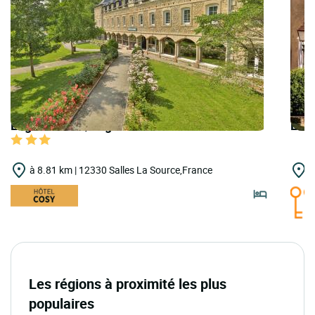
Logis Hôtels | Logis Hôtel l'Hôtel des Bains
Logi
à 8.81 km | 12330 Salles La Source,France
à
Les régions à proximité les plus
populaires