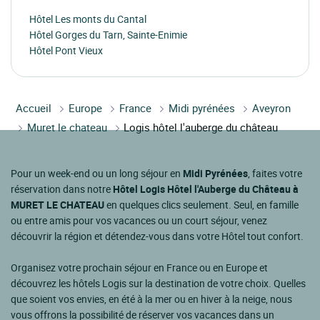
Hôtel Les monts du Cantal
Hôtel Gorges du Tarn, Sainte-Enimie
Hôtel Pont Vieux
Accueil
Europe
France
Midi pyrénées
Aveyron
Muret le chateau
Logis hôtel l'auberge du château
Pour un week-end ou un long séjour en
Midi Pyrénées
, faites votre
réservation dans notre
Hôtel Logis Hôtel l'Auberge du Château à
MURET LE CHATEAU
en quelques clics seulement. Seul, en famille
ou entre amis pour vos vacances ou un court séjour, venez
découvrir la région et détendez-vous dans votre Hôtel tout confort.
Organisez votre prochain séjour en France ou en Europe et
découvrez les hôtels Logis sur la destination de votre choix. Quelles
que soient vos envies, en été à la mer ou en hiver à la neige, nous
vous offrons la possibilité de réserver vos vacances dans un