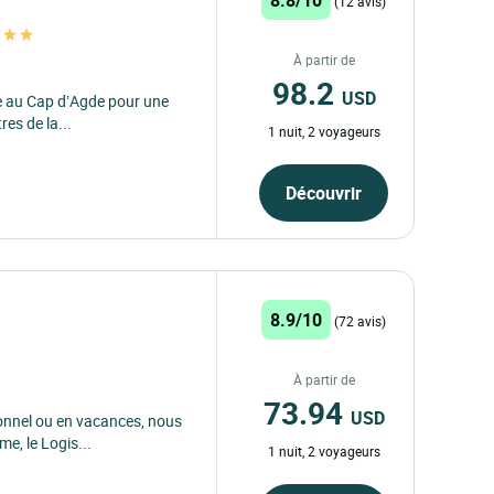
(12 avis)
À partir de
98.2
USD
e au Cap d’Agde pour une
es de la...
1 nuit, 2 voyageurs
Découvrir
8.9/10
(72 avis)
À partir de
73.94
USD
onnel ou en vacances, nous
e, le Logis...
1 nuit, 2 voyageurs