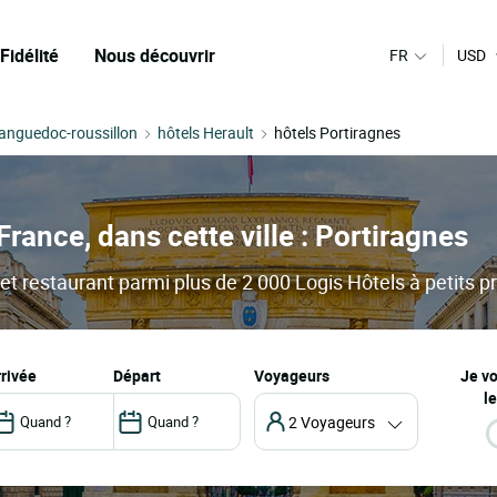
Fidélité
Nous découvrir
FR
USD
Languedoc-roussillon
hôtels Herault
hôtels Portiragnes
France, dans cette ville : Portiragnes
et restaurant parmi plus de 2 000 Logis Hôtels à petits pr
arrivée
départ
Voyageurs
Je v
le
2 Voyageurs