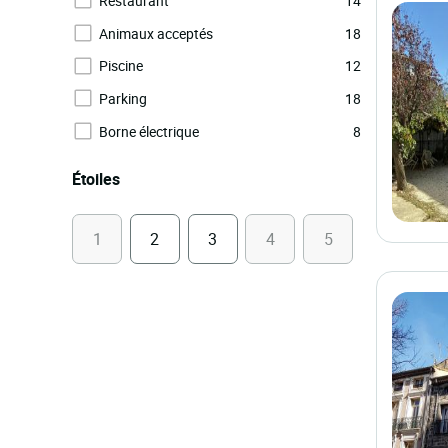
Restaurant
14
Animaux acceptés
18
Piscine
12
Parking
18
Borne électrique
8
Étoiles
1
2
3
4
5