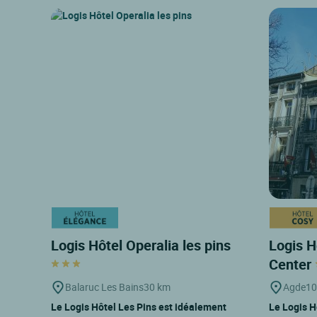
Logis Hôtel Operalia les pins
Logis Hô
Center
Balaruc Les Bains
30 km
Agde
10
Le Logis Hôtel Les Pins est idéalement
Le Logis H