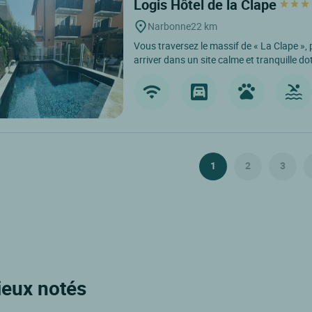
Logis Hôtel de la Clape
Narbonne
22 km
Vous traversez le massif de « La Clape »
arriver dans un site calme et tranquille dot
1
2
3
ieux notés