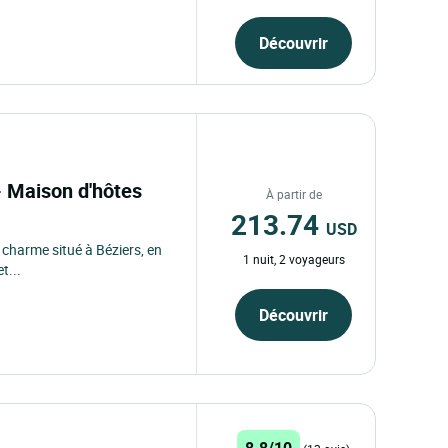
Découvrir
 - Maison d'hôtes
À partir de
213.74
USD
 charme situé à Béziers, en
1 nuit, 2 voyageurs
t...
Découvrir
8.8/10