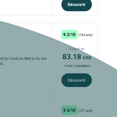
Découvrir
9.2/10
(134 avis)
À partir de
83.18
USD
té du Canal du Midi et du site
a...
1 nuit, 2 voyageurs
Découvrir
9.5/10
(127 avis)