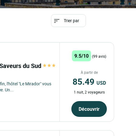
Trier par
9.5/10
(99 avis)
. Saveurs du Sud
À partir de
85.49
USD
in, l'hôtel "Le Mirador" vous
e. Un...
1 nuit, 2 voyageurs
Découvrir