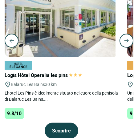
Logis Hôtel Operalia les pins
Logi
Balaruc Les Bains
30 km
Lo
L'hotel Les Pins è idealmente situato nel cuore della penisola
Una v
di Balaruc Les Bains,...
della 
9.8/10
9.6
Scoprire