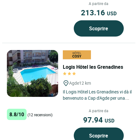
mediterranea e ai vigneti...
A partire da
213.16
USD
Scoprire
Logis Hôtel les Grenadines
Agde
12 km
Il Logis Hôtel Les Grenadines vi dà il
benvenuto a Cap d'Agde per una
vacanza al sole a soli 150 metri dal
mare, nel cuore...
A partire da
8.8/10
(12 recensioni)
97.94
USD
Scoprire