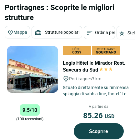
Portiragnes : Scoprite le migliori
strutture
Mappa
Strutture popolari
Ordina per
Stelle
Logis Hôtel le Mirador Rest.
Saveurs du Sud
Portiragnes
3 km
Situato direttamente sull'immensa
spiaggia di sabbia fine, l'hotel “Le
Mirador” offre una splendida vista
sul Mediterraneo....
A partire da
9.5/10
85.26
USD
(100 recensioni)
Scoprire