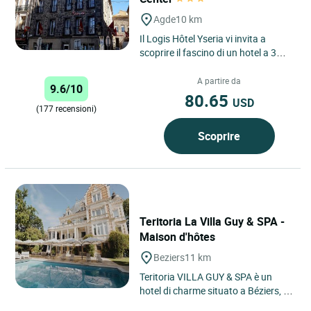
Agde
10 km
Il Logis Hôtel Yseria vi invita a
scoprire il fascino di un hotel a 3
stelle nel cuore di Agde, immerso tra
il patrimonio...
A partire da
9.6/10
80.65
USD
(177 recensioni)
Scoprire
Teritoria La Villa Guy & SPA -
Maison d'hôtes
Beziers
11 km
Teritoria VILLA GUY & SPA è un
hotel di charme situato a Béziers, in
Occitanie, vicino alla costa