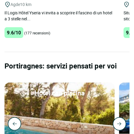
Agde
10 km
Ni
Il Logis Hôtel Yseria vi invita a scoprire il fascino di un hotel
Situa
a 3 stelle nel...
sito 
9.6/10
9.2
(177 recensioni)
Portiragnes: servizi pensati per voi
Hotel con piscina