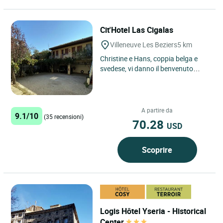
Cit'Hotel Las Cigalas
Villeneuve Les Beziers
5 km
Christine e Hans, coppia belga e
svedese, vi danno il benvenuto
all'Hotel Las Cigalas. Approfittate
del vostro soggiorno...
A partire da
9.1/10
(35 recensioni)
70.28
USD
Scoprire
Logis Hôtel Yseria - Historical
Center