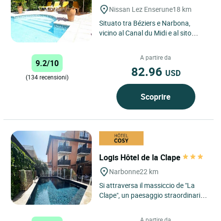
Nissan Lez Enserune
18 km
Situato tra Béziers e Narbona,
vicino al Canal du Midi e al sito
romano di Ensérune, a 10 km dalle
spiagge del Mediterraneo,...
A partire da
9.2/10
82.96
USD
(134 recensioni)
Scoprire
Logis Hôtel de la Clape
Narbonne
22 km
Si attraversa il massiccio de "La
Clape", un paesaggio straordinario,
per arrivare in un luogo calmo e
tranquillo con un'enorme...
A partire da