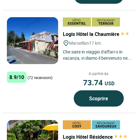
Logis Hôtel la Chaumière
Marseillan
17 km
Che siate in viaggio d'affari o in
vacanza, vi diamo il benvenuto nel
nostro hotel di charme, il Logis
hôtel la Chaumière,...
A partire da
8.9/10
(72 recensioni)
73.74
USD
Scoprire
Logis Hôtel Résidence