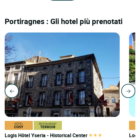
Portiragnes : Gli hotel più prenotati
Logis Hôtel Yseria - Historical Center
Logi