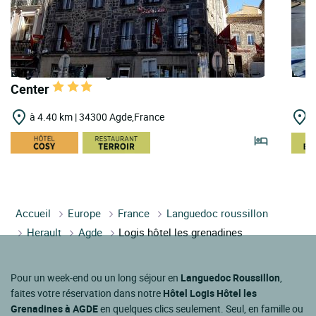
Logis Hôtels | Logis Hôtel Yseria - Historical
Logi
Center
à 4.40 km | 34300 Agde,France
à
Accueil
Europe
France
Languedoc roussillon
Herault
Agde
Logis hôtel les grenadines
Pour un week-end ou un long séjour en
Languedoc Roussillon
,
faites votre réservation dans notre
Hôtel Logis Hôtel les
Grenadines à AGDE
en quelques clics seulement. Seul, en famille ou