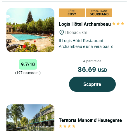
Logis Hôtel Archambeau
Thonac
5 km
Il Logis Hôtel Restaurant
Archambeau è una vera oasi di
pace, aperta 7 giorni su 7 da aprile
a ottobre. Da novembre a marzo...
A partire da
9.7/10
86.69
USD
(197 recensioni)
Scoprire
Teritoria Manoir d'Hautegente