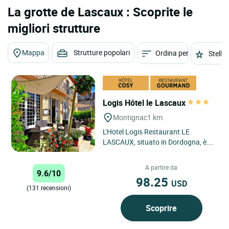
La grotte de Lascaux : Scoprite le
migliori strutture
Mappa
Strutture popolari
Ordina per
Stelle
Logis Hôtel le Lascaux
Montignac
1 km
L'Hotel Logis Restaurant LE
LASCAUX, situato in Dordogna, è
un'oasi di pace a meno di un'ora da
Périgueux e Brive e a soli...
A partire da
9.6/10
98.25
USD
(131 recensioni)
Scoprire