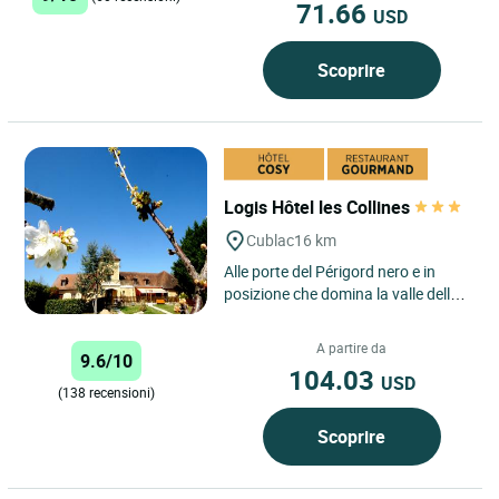
71.66
USD
Scoprire
Logis Hôtel les Collines
Cublac
16 km
Alle porte del Périgord nero e in
posizione che domina la valle della
Vézère, l'Hotel-Ristorante Les
Collines accoglie...
A partire da
9.6/10
104.03
USD
(138 recensioni)
Scoprire