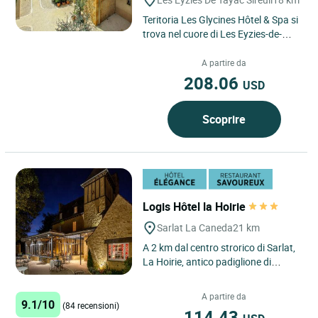
Teritoria Les Glycines Hôtel & Spa si
trova nel cuore di Les Eyzies-de-
Tayac-Sireuil, in Dordogna, nel
Périgord Noir, dove...
A partire da
208.06
USD
Scoprire
Logis Hôtel la Hoirie
Sarlat La Caneda
21 km
A 2 km dal centro strorico di Sarlat,
La Hoirie, antico padiglione di
caccia del Duecento in un parco
alberato e fiorito...
A partire da
9.1/10
(84 recensioni)
114.43