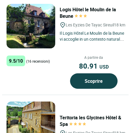
Logis Hôtel le Moulin de la
Beune
Les Eyzies De Tayac Sireuil
18 km
Il Logis Hôtel Le Moulin de la Beune
vi accoglie in un contesto naturale
privilegiato nel cuore del Périgord
Noir, a Les...
A partire da
9.5/10
(16 recensioni)
80.91
USD
Scoprire
Teritoria les Glycines Hôtel &
Spa
Les Eyzies De Tayac Sireuil
18 km