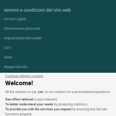
termini e condizioni del sito web
Avviso Legale
Informazioni personali
Impostazioni dei cookie
CGV
Aiuto
Mappa del sito
Crediti fotografici
Continue without consent
Welcome!
Seguici
All the reasons to say ‘
yes
’ to our cookies for a personalised experience:
Facebook
Instagram
See offers tailored
to your interests.
To better understand your needs
by producing statistics.
Linkedin
To provide you with the services you request
by ensuring that the site
functions properly.