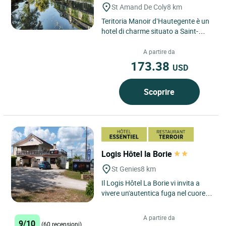
St Amand De Coly
8 km
Teritoria Manoir d’Hautegente è un
hotel di charme situato a Saint-
Amand-de-Coly, in Dordogna, nella
regione Nouvelle-Aquitaine,...
A partire da
173.38
USD
Scoprire
Logis Hôtel la Borie
St Genies
8 km
Il Logis Hôtel La Borie vi invita a
vivere un'autentica fuga nel cuore
del Périgord, in un hotel a 2 stelle a
Saint Genies,...
A partire da
9/10
(60 recensioni)