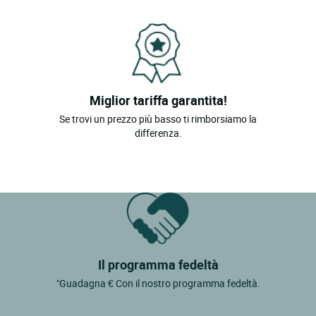
Lalinde
Lembras
Limeuil
Manzac Sur Vern
Miglior tariffa garantita!
Marquay
Se trovi un prezzo più basso ti rimborsiamo la
differenza.
Il programma fedeltà
"Guadagna € Con il nostro programma fedeltà.