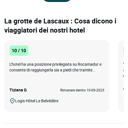
La grotte de Lascaux : Cosa dicono i
viaggiatori dei nostri hotel
10 / 10
1
L'hotel ha una posizione privilegiata su Rocamadur e
Vo
consente di raggiungerla sia a piedi che tramite...
a 
me
Tiziana D.
Vi
Rimanere dentro 10-09-2025
Logis Hôtel Le Belvédère