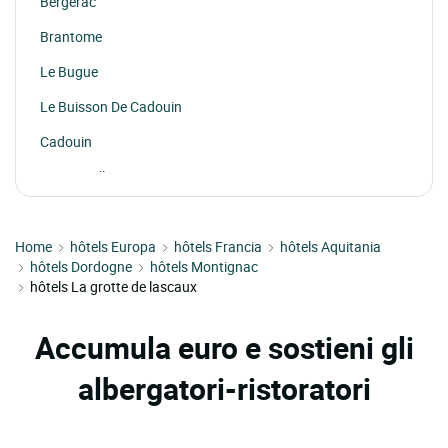
Bergerac
Brantome
Le Bugue
Le Buisson De Cadouin
Cadouin
Carsac Aillac
Chancelade
Home
La Chapelle Aubareil
hôtels Europa
hôtels Francia
hôtels Aquitania
hôtels Dordogne
hôtels Montignac
La Coquille
hôtels La grotte de lascaux
Domme
Accumula euro e sostieni gli
Douville
albergatori-ristoratori
Fossemagne
Jayac