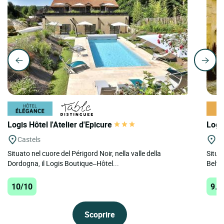
Logis Hôtel l'Atelier d'Epicure
Logi
Castels
Be
Situato nel cuore del Périgord Noir, nella valle della
Situa
Dordogna, il Logis Boutique–Hôtel...
Belvès
10/10
9.9
Scoprire