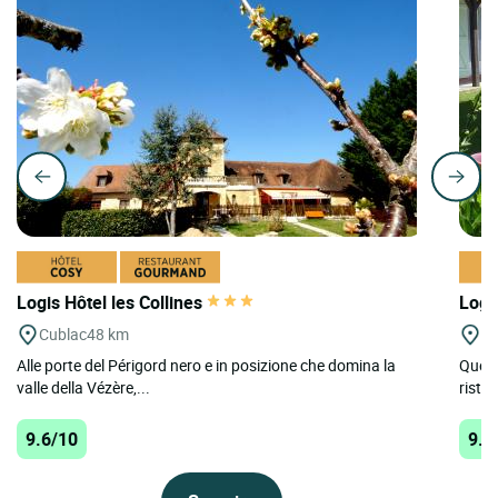
Logis Hôtel les Collines
Logi
Cublac
48 km
Se
Alle porte del Périgord nero e in posizione che domina la
Quest
valle della Vézère,...
ristor
9.6/10
9.5