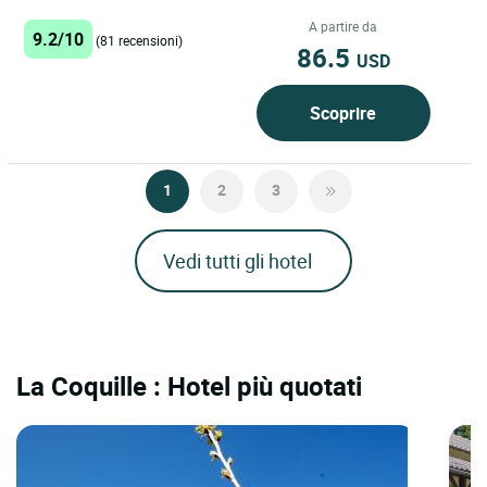
conosciuta per essere...
A partire da
9.2/10
(81 recensioni)
86.5
USD
Scoprire
1
2
3
Vedi tutti gli hotel
La Coquille : Hotel più quotati