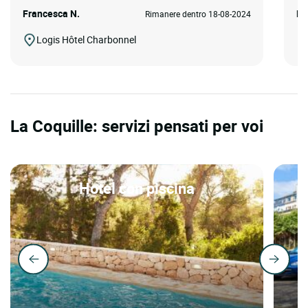
Francesca N.
Be
Rimanere dentro 18-08-2024
Logis Hôtel Charbonnel
La Coquille: servizi pensati per voi
Hotel con piscina