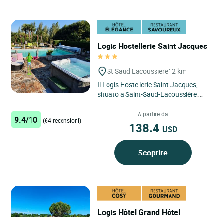
Logis Hostellerie Saint Jacques
St Saud Lacoussiere
12 km
Il Logis Hostellerie Saint-Jacques,
situato a Saint-Saud-Lacoussière, è
una destinazione scelta per i
viaggiatori in cerca...
A partire da
9.4/10
(64 recensioni)
138.4
USD
Scoprire
Logis Hôtel Grand Hôtel