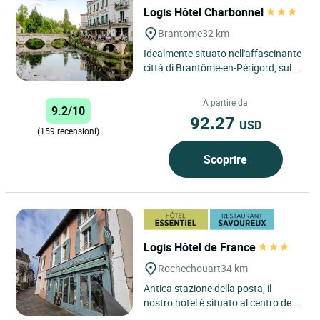
Logis Hôtel Charbonnel
Brantome
32 km
Idealmente situato nell'affascinante
città di Brantôme-en-Périgord, sulle
rive della Dronne, Le Logis, un hotel
3 stelle,...
A partire da
9.2/10
92.27
USD
(159 recensioni)
Scoprire
Logis Hôtel de France
Rochechouart
34 km
Antica stazione della posta, il
nostro hotel è situato al centro del
Paese del meteorite, regione