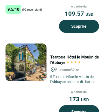
in motel oltre 30 anni fa, nel 1974.
Potrete apprezzare...
A partire da
9.5/10
(92 recensioni)
109.57
USD
Scoprire
Teritoria Hôtel le Moulin de
l'Abbaye
Brantome
32 km
Il Teritoria Hôtel le Moulin de
l’Abbaye è un hotel di charme
situato a Brantôme, nel cuore del
Périgord verde, in...
A partire da
173
USD
Scoprire