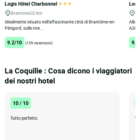
Logis Hôtel Charbonnel
Logi
Brantome
32 km
Pi
Idealmente situato nell'affascinante città di Brantôme-en-
Alber
Périgord, sulle rive...
A20 a
9.2/10
9.1
(159 recensioni)
La Coquille : Cosa dicono i viaggiatori
dei nostri hotel
10 / 10
8
Tutto perfetto.
Vr