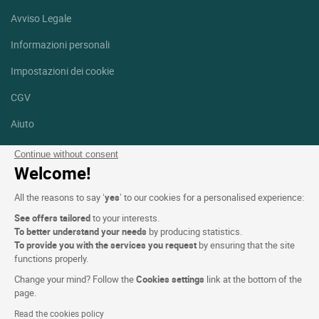
Avviso Legale
Informazioni personali
Impostazioni dei cookie
CGV
Aiuto
Mappa del sito
Continue without consent
Welcome!
Crediti fotografici
All the reasons to say ‘
yes
’ to our cookies for a personalised experience:
Seguici
See offers tailored
to your interests.
Facebook
Instagram
To better understand your needs
by producing statistics.
To provide you with the services you request
by ensuring that the site
functions properly.
Linkedin
Change your mind? Follow the
Cookies settings
link at the bottom of the
page.
Read the cookies policy