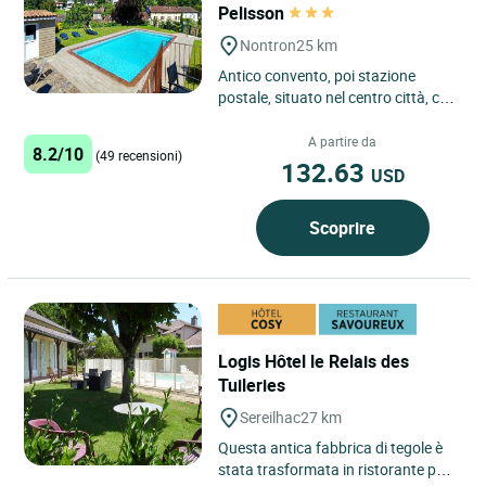
Pelisson
Nontron
25 km
Antico convento, poi stazione
postale, situato nel centro città, con
piscina e grande parcheggio
all’interno dell’hotel....
A partire da
8.2/10
(49 recensioni)
132.63
USD
Scoprire
Logis Hôtel le Relais des
Tuileries
Sereilhac
27 km
Questa antica fabbrica di tegole è
stata trasformata in ristorante poi