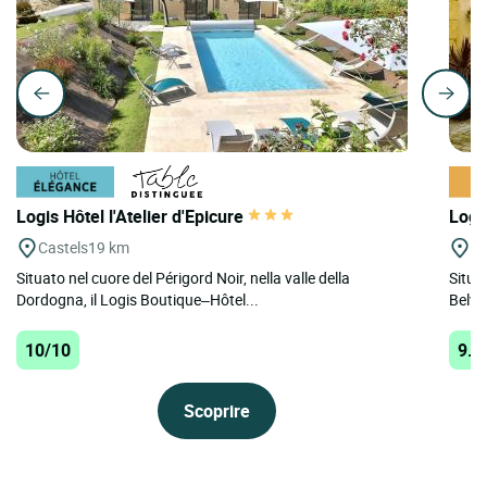
Logis Hôtel l'Atelier d'Epicure
Logi
Castels
19 km
Be
Situato nel cuore del Périgord Noir, nella valle della
Situa
Dordogna, il Logis Boutique–Hôtel...
Belvès
10/10
9.9
Scoprire