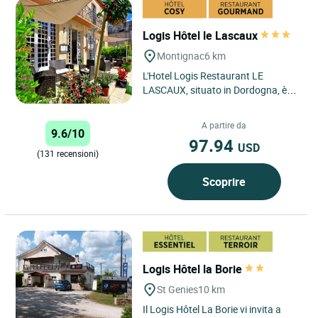
Logis Hôtel le Lascaux
Montignac
6 km
L'Hotel Logis Restaurant LE
LASCAUX, situato in Dordogna, è
un'oasi di pace a meno di un'ora da
Périgueux e Brive e a soli...
A partire da
9.6/10
97.94
USD
(131 recensioni)
Scoprire
Logis Hôtel la Borie
St Genies
10 km
Il Logis Hôtel La Borie vi invita a