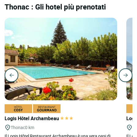
Thonac : Gli hotel più prenotati
Logis Hôtel Archambeau
Logi
Thonac
0 km
M
Il Logis Hôtel Restaurant Archambeau è una vera oasi di
Il Log