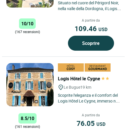
Situato nel cuore del Périgord Noir,
nella valle della Dordogna, il Logis
Boutique–Hôtel Restaurant L'Atelier
d'Epicure...
A partire da
10/10
109.46
USD
(167 recensioni)
Scoprire
Logis Hôtel le Cygne
Le Bugue
19 km
Scoprite l'eleganza e il comfort del
Logis Hôtel Le Cygne, immerso nel
pittoresco villaggio di Bugue, nel
cuore della Dordogna....
A partire da
8.5/10
76.05
USD
(161 recensioni)