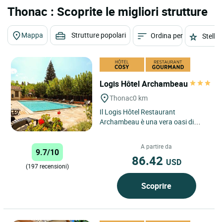
Thonac : Scoprite le migliori strutture
Mappa
Strutture popolari
Ordina per
Stelle
Logis Hôtel Archambeau
Thonac
0 km
Il Logis Hôtel Restaurant
Archambeau è una vera oasi di
pace, aperta 7 giorni su 7 da aprile
a ottobre. Da novembre a marzo...
A partire da
9.7/10
86.42
USD
(197 recensioni)
Scoprire