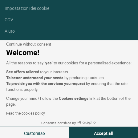
Impostazioni dei cookie
CGV
Aiuto
Mappa del sito
Continue without consent
Welcome!
Crediti fotografici
All the reasons to say ‘
yes
’ to our cookies for a personalised experience:
Seguici
See offers tailored
to your interests.
Facebook
Instagram
To better understand your needs
by producing statistics.
To provide you with the services you request
by ensuring that the site
functions properly.
Linkedin
Change your mind? Follow the
Cookies settings
link at the bottom of the
page.
Read the cookies policy
Consents certified by
Logis Hotels copyright © 2026 Tutti i diritti riservati - CGV. Powered
Customise
Accept all
by
SIWAY