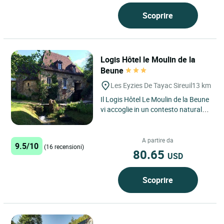
Scoprire
Logis Hôtel le Moulin de la
Beune
Les Eyzies De Tayac Sireuil
13 km
Il Logis Hôtel Le Moulin de la Beune
vi accoglie in un contesto naturale
privilegiato nel cuore del Périgord
Noir, a Les...
A partire da
9.5/10
(16 recensioni)
80.65
USD
Scoprire