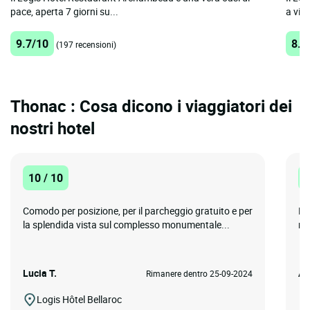
pace, aperta 7 giorni su...
a vive
9.7/10
8.8
(197 recensioni)
Thonac : Cosa dicono i viaggiatori dei
nostri hotel
10 / 10
1
Comodo per posizione, per il parcheggio gratuito e per
Mo
la splendida vista sul complesso monumentale...
mo
Lucia T.
An
Rimanere dentro 25-09-2024
Logis Hôtel Bellaroc