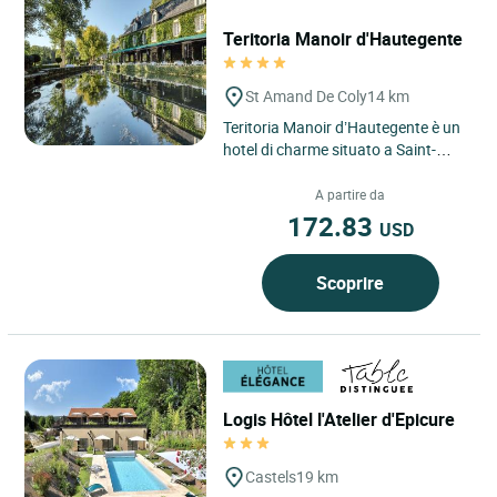
Teritoria Manoir d'Hautegente
St Amand De Coly
14 km
Teritoria Manoir d’Hautegente è un
hotel di charme situato a Saint-
Amand-de-Coly, in Dordogna, nella
regione Nouvelle-Aquitaine,...
A partire da
172.83
USD
Scoprire
Logis Hôtel l'Atelier d'Epicure
Castels
19 km