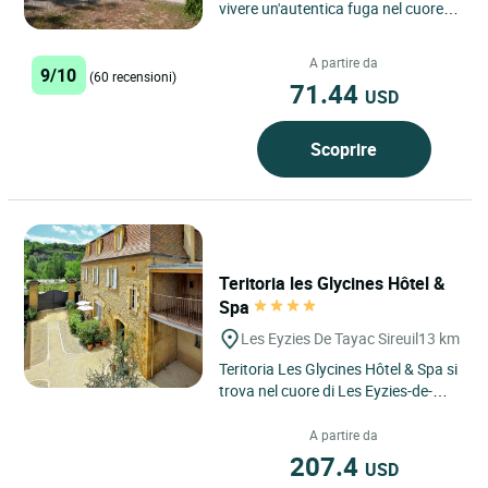
vivere un'autentica fuga nel cuore
del Périgord, in un hotel a 2 stelle a
Saint Genies,...
A partire da
9/10
(60 recensioni)
71.44
USD
Scoprire
Teritoria les Glycines Hôtel &
Spa
Les Eyzies De Tayac Sireuil
13 km
Teritoria Les Glycines Hôtel & Spa si
trova nel cuore di Les Eyzies-de-
Tayac-Sireuil, in Dordogna, nel
Périgord Noir, dove...
A partire da
207.4
USD