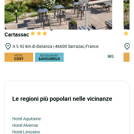
LOGIS HOTELS | Logis Hôtel Auberge de
LOGI
Cartassac
A 5.92 km di distanza | 46600 Sarrazac,France
A
Le regioni più popolari nelle vicinanze
Hotel Aquitaine
Hotel Alvernia
Hotel Limosino