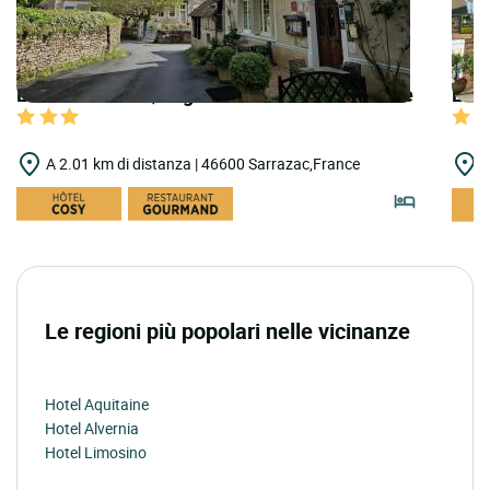
LOGIS HOTELS | Logis Hôtel la Bonne Famille
LOGI
A 2.01 km di distanza | 46600 Sarrazac,France
A
Le regioni più popolari nelle vicinanze
Hotel Aquitaine
Hotel Alvernia
Hotel Limosino