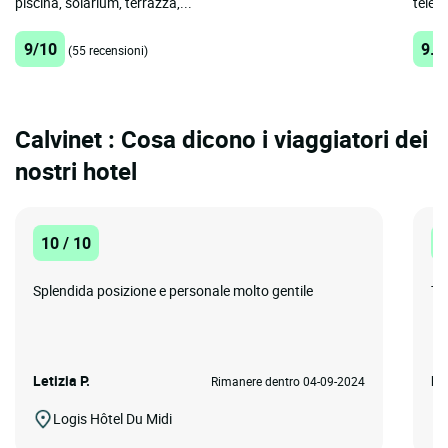
piscina, solarium, terrazza,...
telefo
9/10
9.5
(55 recensioni)
Calvinet : Cosa dicono i viaggiatori dei
nostri hotel
10 / 10
1
Splendida posizione e personale molto gentile
Tu
Letizia P.
Ma
Rimanere dentro 04-09-2024
Logis Hôtel Du Midi