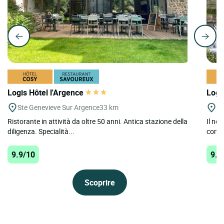
Logis Hôtel l'Argence
Logi
Ste Genevieve Sur Argence
33 km
Ga
Ristorante in attività da oltre 50 anni. Antica stazione della
Il nos
diligenza. Specialità...
conte
9.9/10
9.9
Scoprire