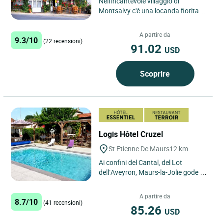
Nell'incantevole villaggio di
Montsalvy c'è una locanda fiorita
dove tradizione e modernità si
uniscono. Il suo ristorante...
A partire da
9.3/10
(22 recensioni)
91.02
USD
Scoprire
Logis Hôtel Cruzel
St Etienne De Maurs
12 km
Ai confini del Cantal, del Lot
dell’Aveyron, Maurs-la-Jolie gode di
un microclima mediterraneo. Il
nostro stabilimento,...
A partire da
8.7/10
(41 recensioni)
85.26
USD