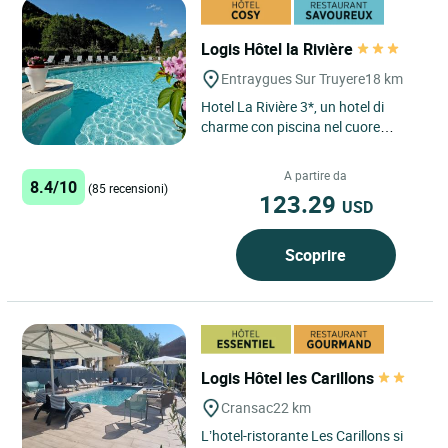
Logis Hôtel la Rivière
Entraygues Sur Truyere
18 km
Hotel La Rivière 3*, un hotel di
charme con piscina nel cuore
dell'Aveyron Fascino, eleganza e
modernità rappresentano...
A partire da
8.4/10
(85 recensioni)
123.29
USD
Scoprire
Logis Hôtel les Carillons
Cransac
22 km
L’hotel-ristorante Les Carillons si