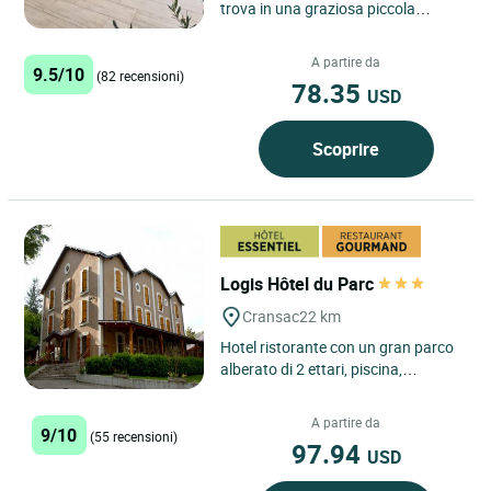
trova in una graziosa piccola
stazione termale soleggiata, ai
confini del Lot, del...
A partire da
9.5/10
(82 recensioni)
78.35
USD
Scoprire
Logis Hôtel du Parc
Cransac
22 km
Hotel ristorante con un gran parco
alberato di 2 ettari, piscina,
solarium, terrazza, giochi per
bambini, parcheggio privato...
A partire da
9/10
(55 recensioni)
97.94
USD