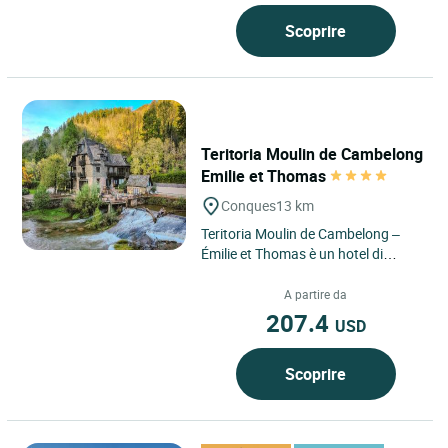
Scoprire
Teritoria Moulin de Cambelong
Emilie et Thomas
Conques
13 km
Teritoria Moulin de Cambelong –
Émilie et Thomas è un hotel di
charme situato a Conques, nel
dipartimento dell’Aveyron,...
A partire da
207.4
USD
Scoprire