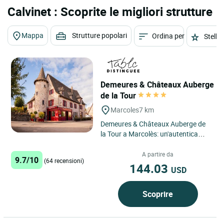
Calvinet : Scoprite le migliori strutture
Mappa
Strutture popolari
Ordina per
Stelle
Demeures & Châteaux Auberge
de la Tour
Marcoles
7 km
Demeures & Châteaux Auberge de
la Tour a Marcolès: un'autentica
immersione nel cuore del Cantal
Una locanda immersa...
A partire da
9.7/10
(64 recensioni)
144.03
USD
Scoprire