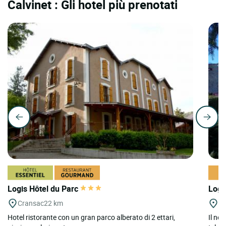
Calvinet : Gli hotel più prenotati
Logis Hôtel du Parc
Logi
Cransac
22 km
Ca
Hotel ristorante con un gran parco alberato di 2 ettari,
Il no