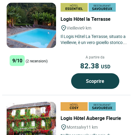
Logis Hôtel la Terrasse
Vieillevie
9 km
Il Logis Hôtel La Terrasse, situato a
Vieillevie, è un vero gioiello storico e
familiare. Ex relais di diligenza,
questo...
A partire da
9/10
(2 recensioni)
82.38
USD
Scoprire
Logis Hôtel Auberge Fleurie
Montsalvy
11 km