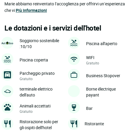
Marie abbiamo reinventato l’accoglienza per offrirvi un’esperienza
che vi
Più informazioni
Le dotazioni e i servizi dell'hotel
Soggiorno sostenibile
Piscina all'aperto
:10/10
WIFI
Piscina coperta
Gratuito
Parcheggio privato
Business Stopover
Gratuito
terminale elettrico
Borne électrique
dell'auto
payant
Animali accettati
Bar
Gratuito
Ristorazione solo per
Ristorante
gli ospiti dell'hotel