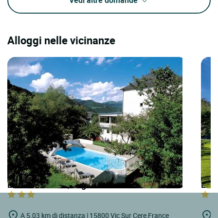
Alloggi nelle vicinanze
LOGIS HOTELS | Logis Hôtel Bel Horizon
LOGI
A 5.03 km di distanza | 15800 Vic Sur Cere,France
A