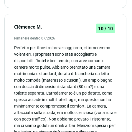
Clémence M.
10 / 10
Rimanere dentro 07/2026
Perfetto per il nostro breve soggiorno, ci torneremmo
volentieri. I proprietari sono stati accoglienti e
disponibili. L'hotel è ben tenuto, con aree comuni e
camere molto pulite. Abbiamo prenotato una camera
matrimoniale standard, dotata di biancheria da letto
molto comoda (materasso e cuscini), un ampio bagno
con doccia di dimensioni standard (80 cm?) e una
toilette separata. L'arredamento è un po' datato, come
spesso accade in molti hotel Logis, ma questo non ha
minimamente compromesso il comfort. La camera,
affacciata sulla strada, era molto silenziosa (zona rurale
con poco traffico). Non abbiamo provato il ristorante,
ma ci siamo goduti un drink al bar. Menzioni speciali per:
la piscina: un piacere rinfrescante e rilassante,