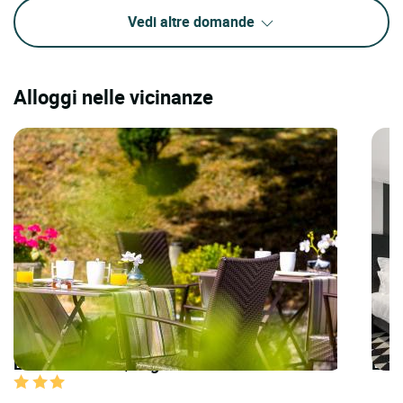
Vedi altre domande
Alloggi nelle vicinanze
LOGIS HOTELS | Logis Hôtel la Thomasse
LOG