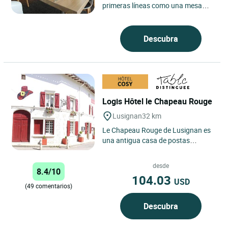
primeras líneas como una mesa
atenta a su entorno, arraigada en
una relación simple y sincera...
Descubra
Logis Hôtel le Chapeau Rouge
Lusignan
32 km
Le Chapeau Rouge de Lusignan es
una antigua casa de postas
construida en 1643, en una
pequeña ciudad reconstruida tras
desde
8.4/10
la...
104.03
USD
(49 comentarios)
Descubra