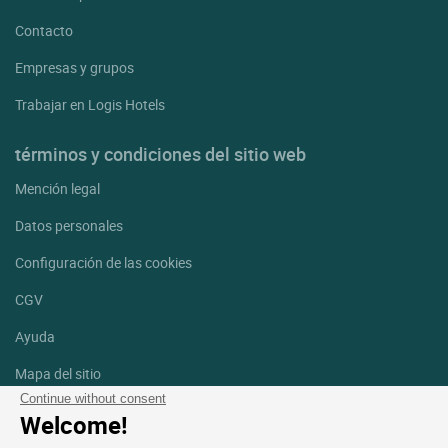
Contacto
Empresas y grupos
Trabajar en Logis Hotels
términos y condiciones del sitio web
Mención legal
Datos personales
Configuración de las cookies
CGV
Ayuda
Mapa del sitio
Continue without consent
Créditos
Welcome!
fotografías