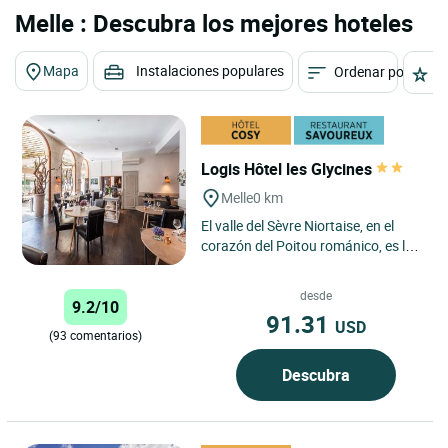
Melle : Descubra los mejores hoteles
Mapa
Instalaciones populares
Ordenar por
E
Logis Hôtel les Glycines
Melle
0 km
El valle del Sèvre Niortaise, en el
corazón del Poitou románico, es la
tierna tierra del hotel restaurante
"Les Glycines"....
desde
9.2/10
91.31
USD
(93 comentarios)
Descubra