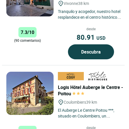
Vivonne
38 km
Tranquilo y acogedor, nuestro hotel
resplandece en el centro histórico
de un precioso pueblo de la región
de Poitou. El...
desde
7.3/10
80.91
USD
(90 comentarios)
Descubra
Logis Hôtel Auberge le Centre -
Poitou
Coulombiers
39 km
El Auberge Le Centre Poitou ***,
situado en Coulombiers, un
pequeño y tranquilo pueblo, a una
hora de La Rochelle, a 45...
desde