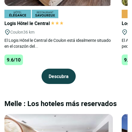
Logis Hôtel le Central
Logi
Coulon
36 km
Co
El Logis Hôtel le Central de Coulon está idealmente situado
El Au
en el corazón del...
peque
9.6/10
9.6
Descubra
Melle : Los hoteles más reservados