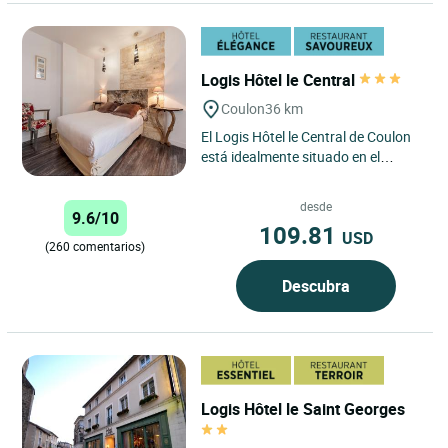
Logis Hôtel le Central
Coulon
36 km
El Logis Hôtel le Central de Coulon
está idealmente situado en el
corazón del encantador pueblo de
Coulon, en el Marais...
desde
9.6/10
109.81
USD
(260 comentarios)
Descubra
Logis Hôtel le Saint Georges