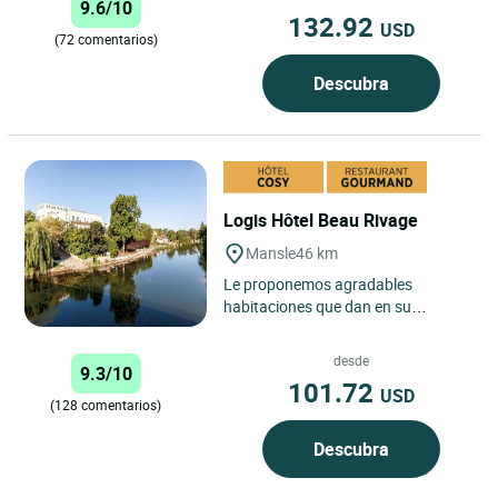
9.6/10
132.92
USD
(72 comentarios)
Descubra
Logis Hôtel Beau Rivage
Mansle
46 km
Le proponemos agradables
habitaciones que dan en su
mayoría al Charente y a la campiña.
Están acondicionadas con sumo...
desde
9.3/10
101.72
USD
(128 comentarios)
Descubra