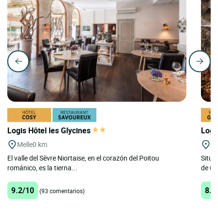
Logis Hôtel les Glycines
Logi
Melle
0 km
Ce
El valle del Sèvre Niortaise, en el corazón del Poitou
Situa
románico, es la tierna...
de un
9.2/10
8.7
(93 comentarios)