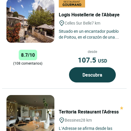
Logis Hostellerie de l'Abbaye
Celles Sur Belle
7 km
Situado en un encantador pueblo
de Poitou, en el corazón de una
auténtica pequeña ciudad con
carácter de Poitou, a 20...
desde
8.7/10
107.5
USD
(108 comentarios)
Descubra
Teritoria Restaurant l'Adress
Bessines
28 km
L’Adresse se afirma desde las