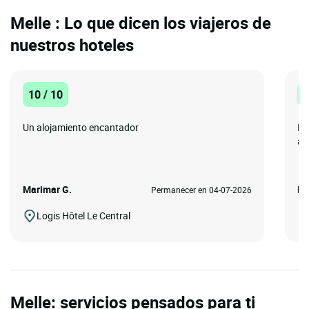
Melle : Lo que dicen los viajeros de
nuestros hoteles
10 / 10
1
Un alojamiento encantador
Mo
al
Marimar G.
Es
Permanecer en 04-07-2026
Logis Hôtel Le Central
Melle: servicios pensados para ti