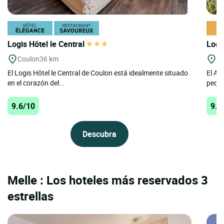
Logis Hôtel le Central
Logi
Coulon
36 km
Co
El Logis Hôtel le Central de Coulon está idealmente situado
El Au
en el corazón del...
peque
9.6/10
9.6
Descubra
Melle : Los hoteles más reservados 3
estrellas