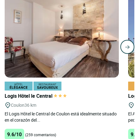
Logis Hôtel le Central
Logi
Coulon
36 km
Co
El Logis Hôtel le Central de Coulon está idealmente situado
El Au
en el corazón del...
peque
9.6/10
9.6
(259 comentarios)