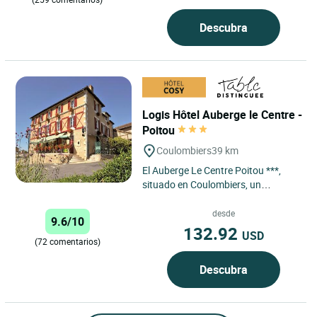
Descubra
Logis Hôtel Auberge le Centre -
Poitou
Coulombiers
39 km
El Auberge Le Centre Poitou ***,
situado en Coulombiers, un
pequeño y tranquilo pueblo, a una
hora de La Rochelle, a 45...
desde
9.6/10
132.92
USD
(72 comentarios)
Descubra