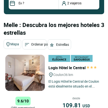
Melle : Descubra los mejores hoteles 3
estrellas
Mapa
Ordenar por
Estrellas
Logis Hôtel le Central
Coulon
36 km
El Logis Hôtel le Central de Coulon
está idealmente situado en el
corazón del encantador pueblo de
Coulon, en el Marais...
desde
9.6/10
109.81
USD
(259 comentarios)