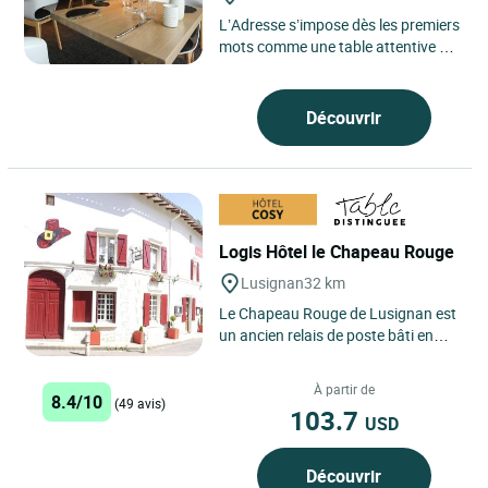
L’Adresse s’impose dès les premiers
mots comme une table attentive à
son environnement, ancrée dans un
rapport simple...
Découvrir
Logis Hôtel le Chapeau Rouge
Lusignan
32 km
Le Chapeau Rouge de Lusignan est
un ancien relais de poste bâti en
1643, dans une petite ville qui se
recréait après la...
À partir de
8.4/10
(49 avis)
103.7
USD
Découvrir