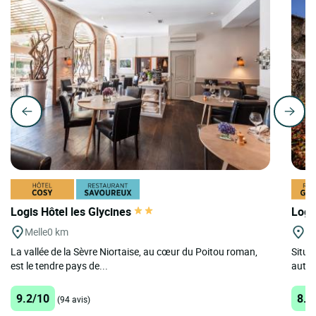
Logis Hôtel les Glycines
Logi
Melle
0 km
Ce
La vallée de la Sèvre Niortaise, au cœur du Poitou roman,
Situé
est le tendre pays de...
authe
9.2/10
8.7
(94 avis)