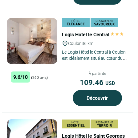
Logis Hôtel le Central
Coulon
36 km
Le Logis Hôtel le Central à Coulon
est idéalement situé au cœur du
charmant village de Coulon, dans le
Marais Poitevin,...
À partir de
9.6/10
(260 avis)
109.46
USD
Découvrir
Logis Hôtel le Saint Georges