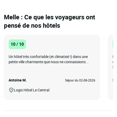
Melle : Ce que les voyageurs ont
pensé de nos hôtels
10 / 10
1
Un hôtel très confortable (et climatisé !) dans une
Le
petite ville charmante que nous ne connaissions...
ch
fo
Antoine M.
So
Séjour du 02-08-2026
Logis Hôtel Le Central