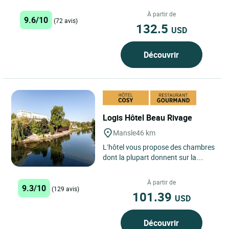
au calme, à environ 1 heure de la
Rochelle, 45 min...
À partir de
9.6/10
(72 avis)
132.5
USD
Découvrir
Logis Hôtel Beau Rivage
Mansle
46 km
L’hôtel vous propose des chambres
dont la plupart donnent sur la
Charente et la campagne.
Aménagées avec soin, les
À partir de
9.3/10
chambres...
(129 avis)
101.39
USD
Découvrir