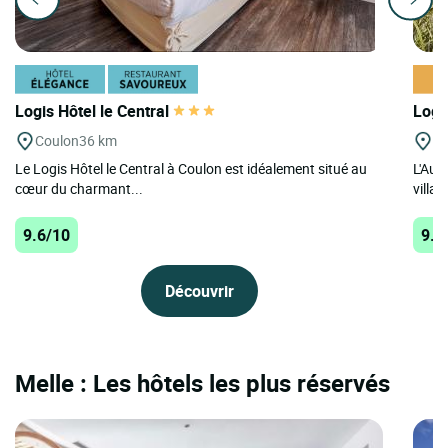
Logis Hôtel le Central
Logi
Coulon
36 km
Co
Le Logis Hôtel le Central à Coulon est idéalement situé au
L'Aub
cœur du charmant...
villag
9.6/10
9.6
Découvrir
Melle : Les hôtels les plus réservés