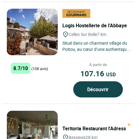
Logis Hostellerie de l'Abbaye
Celles Sur Belle
7 km
Situé dans un charmant village du
Poitou, au cœur d’une authentique
Petite Cité de Caractère du Poitou,
à 20 mn de...
À partir de
8.7/10
(108 avis)
107.16
USD
Découvrir
Teritoria Restaurant l'Adress
Bessines
28 km