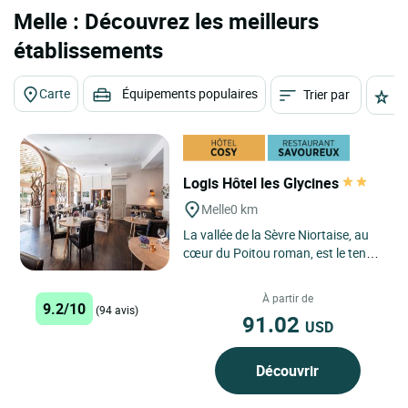
Melle : Découvrez les meilleurs
établissements
Carte
Équipements populaires
Trier par
É
Logis Hôtel les Glycines
Melle
0 km
La vallée de la Sèvre Niortaise, au
cœur du Poitou roman, est le tendre
pays de l'hôtel restaurant « Les
Glycines»....
À partir de
9.2/10
(94 avis)
91.02
USD
Découvrir