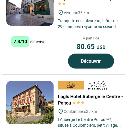
Vivonne
38 km
Tranquille et chaleureux, l’hôtel de
29 chambres rayonne au cœur du
centre historique de son beau
village du Poitou....
À partir de
7.3/10
(90 avis)
80.65
USD
Découvrir
Logis Hôtel Auberge le Centre -
Poitou
Coulombiers
39 km
L'Auberge Le Centre Poitou ***,
située à Coulombiers, petit village