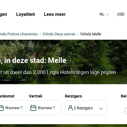
gen
Loyaliteit
Lees meer
NL
USD
tels Poitou-charentes
hôtels Deux sevres
hôtels Melle
, in deze stad: Melle
t uit meer dan 2.000 Logis Hotels tegen lage prijzen
aankomst
vertrek
Reizigers
Rei
2 Reizigers