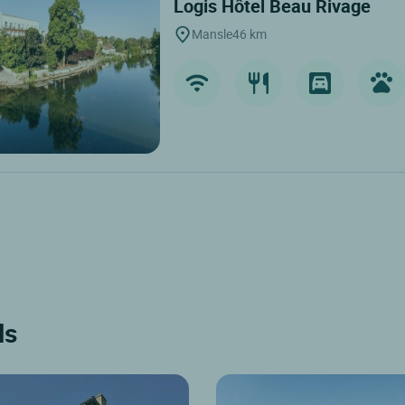
Logis Hôtel Beau Rivage
Mansle
46 km
ls