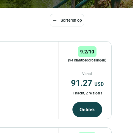
Sorteren op
9.2/10
(94 klantbeoordelingen)
Vanaf
91.27
USD
1 nacht, 2 reizigers
Ontdek