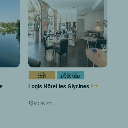
ge
Logis Hôtel les Glycines
Melle
0 km