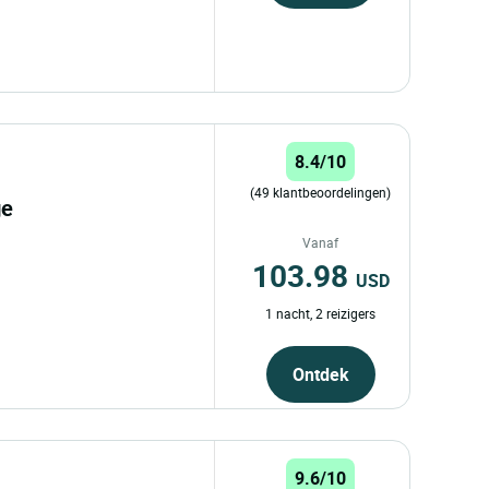
8.4/10
(49 klantbeoordelingen)
ge
Vanaf
103.98
USD
1 nacht, 2 reizigers
Ontdek
9.6/10