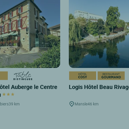
ôtel Auberge le Centre
Logis Hôtel Beau Riva
u
biers
39 km
Mansle
46 km