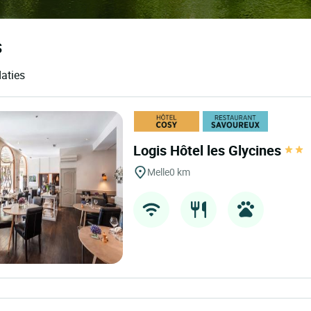
s
aties
Logis Hôtel les Glycines
Melle
0 km