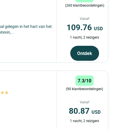
(260 klantbeoordelingen)
Vanaf
109.76
aal gelegen in het hart van het
USD
tevin,...
1 nacht, 2 reizigers
Ontdek
7.3/10
(90 klantbeoordelingen)
s
Vanaf
80.87
USD
1 nacht, 2 reizigers