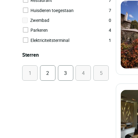
Restaurant
7
Huisdieren toegestaan
7
Zwembad
0
Parkeren
4
Elektriciteitsterminal
1
Sterren
1
2
3
4
5