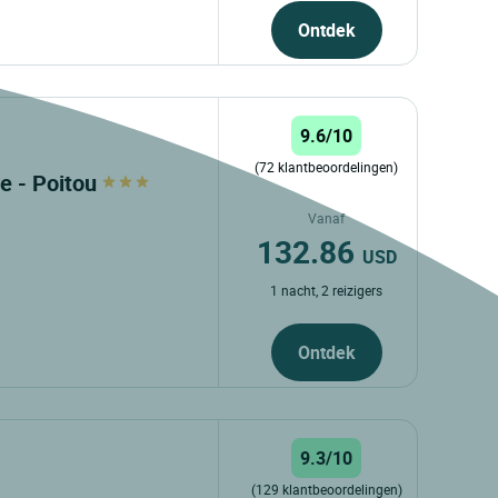
Ontdek
9.6/10
(72 klantbeoordelingen)
re - Poitou
Vanaf
132.86
USD
1 nacht, 2 reizigers
Ontdek
9.3/10
(129 klantbeoordelingen)