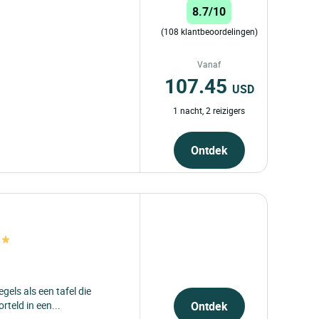
8.7/10
(108 klantbeoordelingen)
e
Vanaf
107.45
USD
1 nacht, 2 reizigers
Ontdek
s
egels als een tafel die
teld in een...
Ontdek