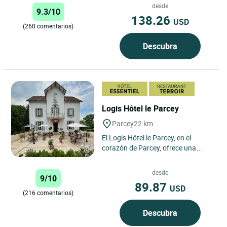
bienvenida en un entorno...
desde
9.3/10
138.26
USD
(260 comentarios)
Descubra
Logis Hôtel le Parcey
Parcey
22 km
El Logis Hôtel le Parcey, en el
corazón de Parcey, ofrece una
experiencia auténtica en Franco
Condado, una región famosa...
desde
9/10
89.87
USD
(216 comentarios)
Descubra