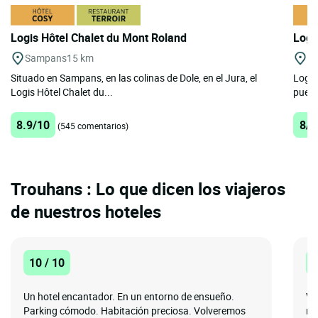
Logis Hôtel Chalet du Mont Roland
Logi
Sampans
15 km
C
Situado en Sampans, en las colinas de Dole, en el Jura, el
Logis
Logis Hôtel Chalet du...
puert
8.9/10
8/1
(545 comentarios)
Trouhans : Lo que dicen los viajeros
de nuestros hoteles
10 / 10
1
Un hotel encantador. En un entorno de ensueño.
Ve
Parking cómodo. Habitación preciosa. Volveremos
re