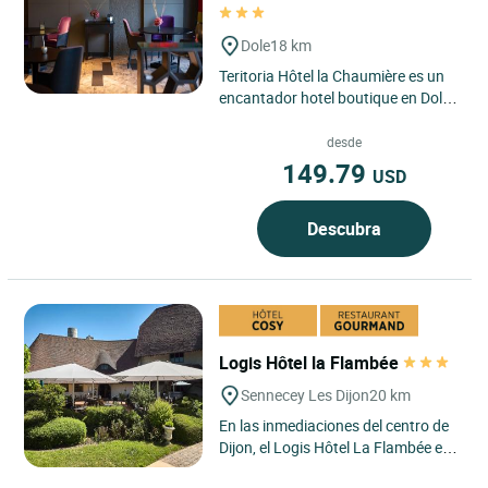
Dole
18 km
Teritoria Hôtel la Chaumière es un
encantador hotel boutique en Dole,
Jura, en Bourgogne-Franche-
Comté, situado junto...
desde
149.79
USD
Descubra
Logis Hôtel la Flambée
Sennecey Les Dijon
20 km
En las inmediaciones del centro de
Dijon, el Logis Hôtel La Flambée en
Sennecey-lès-Dijon le da la