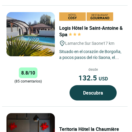
Logis Hôtel le Saint-Antoine &
Spa
Lamarche Sur Saone
17 km
Situado en el corazón de Borgoña,
a pocos pasos del río Saona, el
Hotel Le Saint Antoine es un
establecimiento familiar...
desde
8.8/10
132.5
USD
(85 comentarios)
Descubra
Teritoria Hôtel la Chaumière