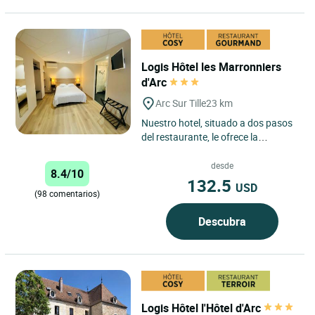
Logis Hôtel les Marronniers
d'Arc
Arc Sur Tille
23 km
Nuestro hotel, situado a dos pasos
del restaurante, le ofrece la
tranquilidad de sus habitaciones
personalizadas con todo...
desde
8.4/10
132.5
USD
(98 comentarios)
Descubra
Logis Hôtel l'Hôtel d'Arc