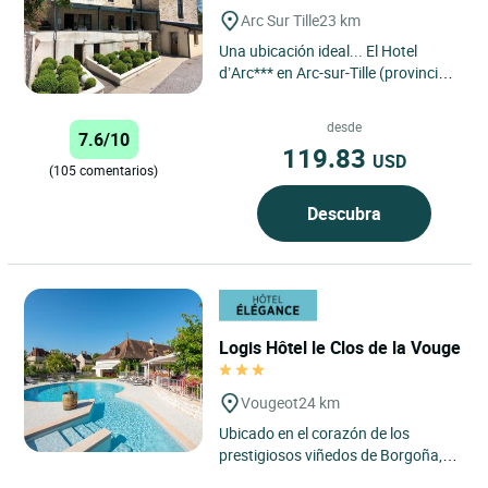
Arc Sur Tille
23 km
Una ubicación ideal... El Hotel
d’Arc*** en Arc-sur-Tille (provincia
21), se beneficia de una situación
geográfica...
desde
7.6/10
119.83
USD
(105 comentarios)
Descubra
Logis Hôtel le Clos de la Vouge
Vougeot
24 km
Ubicado en el corazón de los
prestigiosos viñedos de Borgoña,
Le Logis Hôtel Le Clos de Vouge