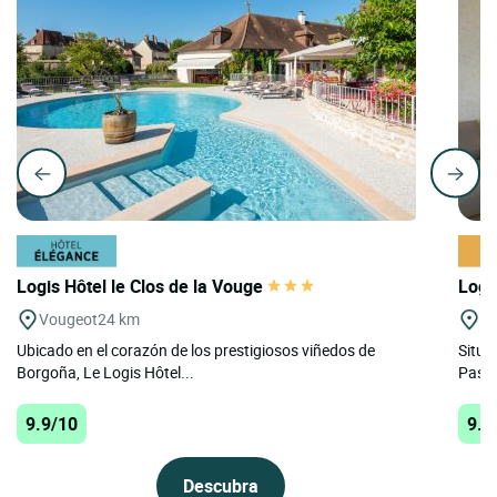
Logis Hôtel le Clos de la Vouge
Logi
Vougeot
24 km
Ar
Ubicado en el corazón de los prestigiosos viñedos de
Situa
Borgoña, Le Logis Hôtel...
Paste
9.9/10
9.8
Descubra