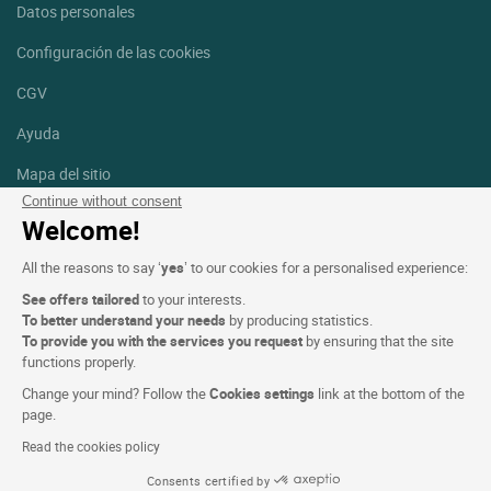
Datos personales
Configuración de las cookies
CGV
Ayuda
Mapa del sitio
Continue without consent
Créditos
Welcome!
fotografías
All the reasons to say ‘
yes
’ to our cookies for a personalised experience:
Síguenos
See offers tailored
to your interests.
Facebook
Instagram
To better understand your needs
by producing statistics.
To provide you with the services you request
by ensuring that the site
functions properly.
Linkedin
Change your mind? Follow the
Cookies settings
link at the bottom of the
page.
Read the cookies policy
Consents certified by