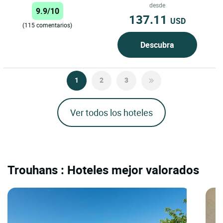
ofrece una experiencia...
desde
9.9/10
137.11
USD
(115 comentarios)
Descubra
1
2
3
Ver todos los hoteles
Trouhans : Hoteles mejor valorados