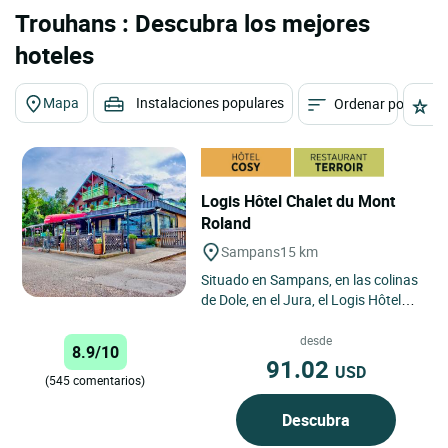
Trouhans : Descubra los mejores
hoteles
Mapa
Instalaciones populares
Ordenar por
E
Logis Hôtel Chalet du Mont
Roland
Sampans
15 km
Situado en Sampans, en las colinas
de Dole, en el Jura, el Logis Hôtel
Chalet du Mont Roland disfruta de
un entorno natural...
desde
8.9/10
91.02
USD
(545 comentarios)
Descubra