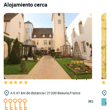
Alojamiento cerca
LOGIS HOTELS | Teritoria Hôtel le Cep & Spa
LOGI
A 0.61 km de distancia | 21200 Beaune,France
A