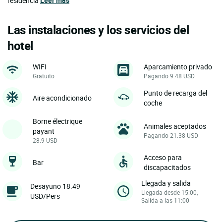
residencia
Leer más
Las instalaciones y los servicios del
hotel
WIFI
Aparcamiento privado
Gratuito
Pagando 9.48 USD
Punto de recarga del
Aire acondicionado
coche
Borne électrique
Animales aceptados
payant
Pagando 21.38 USD
28.9 USD
Acceso para
Bar
discapacitados
Llegada y salida
Desayuno 18.49
Llegada desde 15:00,
USD/Pers
Salida a las 11:00