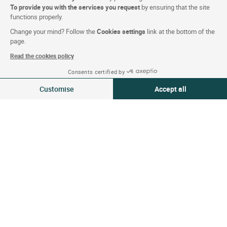
Síguenos
To provide you with the services you request
by ensuring that the site
functions properly.
Change your mind? Follow the
Cookies settings
link at the bottom of the
page.
Read the cookies policy
Nuestra selección de hoteles en
Consents certified by
Francia y en Europa
Ver disponibilidad
Customise
Accept all
Consent Management Platform: Personalize Your Options
Axeptio consent
Top de países
Our platform empowers you to tailor and manage your privacy settings,
Top de regiones
Top de ciudades
Top de hoteles
Logis copyright © 2026 Reservados todos los derechos realizado por
SIWAY