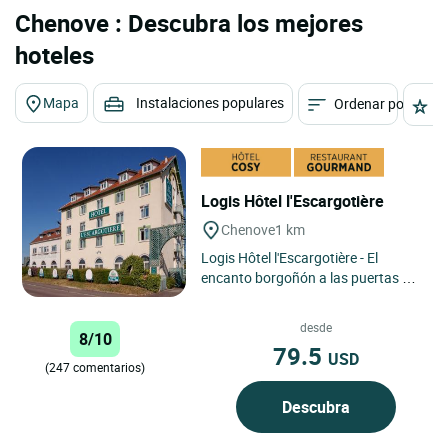
Chenove : Descubra los mejores
hoteles
Mapa
Instalaciones populares
Ordenar por
E
Logis Hôtel l'Escargotière
Chenove
1 km
Logis Hôtel l'Escargotière - El
encanto borgoñón a las puertas de
la Ruta de los Vinos Situado en
Chenôve, a la salida...
desde
8/10
79.5
USD
(247 comentarios)
Descubra