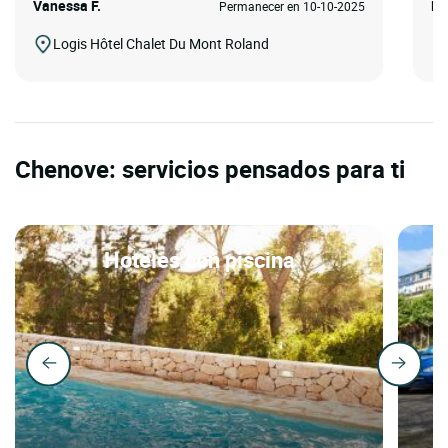
Vanessa F.
MA
Permanecer en 10-10-2025
Logis Hôtel Chalet Du Mont Roland
Chenove: servicios pensados para ti
Hoteles con piscina