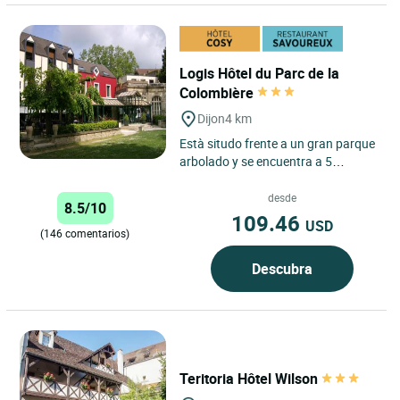
Logis Hôtel du Parc de la
Colombière
Dijon
4 km
Està situdo frente a un gran parque
arbolado y se encuentra a 5
minutos del centro, nuestro hotel
tiene habitaciones para...
desde
8.5/10
109.46
USD
(146 comentarios)
Descubra
Teritoria Hôtel Wilson