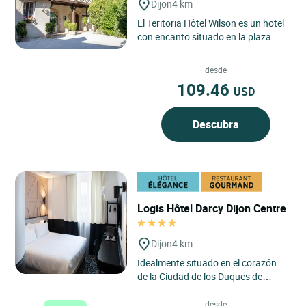
Dijon
4 km
El Teritoria Hôtel Wilson es un hotel
con encanto situado en la plaza
Wilson, a pocos pasos del corazón
histórico de Dijon,...
desde
109.46
USD
Descubra
Logis Hôtel Darcy Dijon Centre
Dijon
4 km
Idealmente situado en el corazón
de la Ciudad de los Duques de
Borgoña, el Logis Hôtel Darcy de
Dijon ofrece habitaciones...
desde