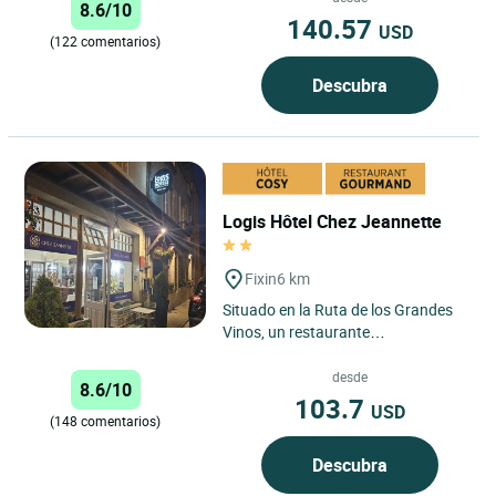
8.6/10
140.57
USD
(122 comentarios)
Descubra
Logis Hôtel Chez Jeannette
Fixin
6 km
Situado en la Ruta de los Grandes
Vinos, un restaurante
gastronómico y de especialidades
regionales. A visitar en los
desde
8.6/10
alrededores:...
103.7
USD
(148 comentarios)
Descubra