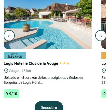
Logis Hôtel le Clos de la Vouge
Logi
Vougeot
13 km
Bl
Ubicado en el corazón de los prestigiosos viñedos de
Situa
Borgoña, Le Logis Hôtel...
25 min
9.9/10
9.5
Descubra