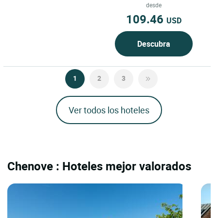
Gevrey-Chambertin, Borgoña,...
desde
109.46
USD
Descubra
1
2
3
Ver todos los hoteles
Chenove : Hoteles mejor valorados