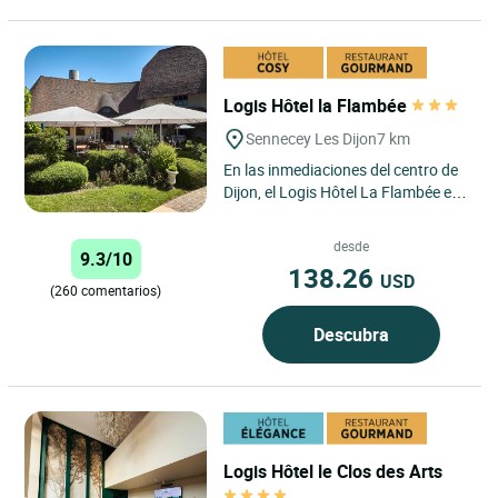
Logis Hôtel la Flambée
Sennecey Les Dijon
7 km
En las inmediaciones del centro de
Dijon, el Logis Hôtel La Flambée en
Sennecey-lès-Dijon le da la
bienvenida en un entorno...
desde
9.3/10
138.26
USD
(260 comentarios)
Descubra
Logis Hôtel le Clos des Arts