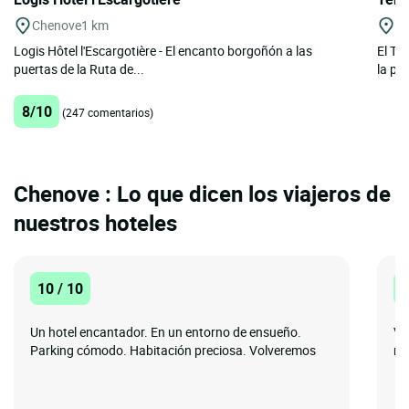
Chenove
1 km
Di
Logis Hôtel l'Escargotière - El encanto borgoñón a las
El Te
puertas de la Ruta de...
la pla
8/10
(247 comentarios)
Chenove : Lo que dicen los viajeros de
nuestros hoteles
10 / 10
1
Un hotel encantador. En un entorno de ensueño.
Ve
Parking cómodo. Habitación preciosa. Volveremos
re