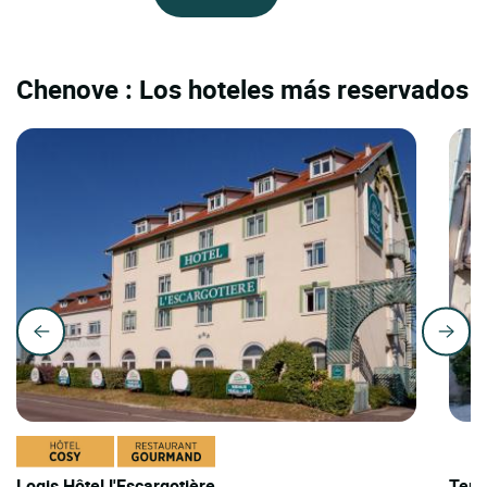
Chenove : Los hoteles más reservados
Logis Hôtel l'Escargotière
Teri