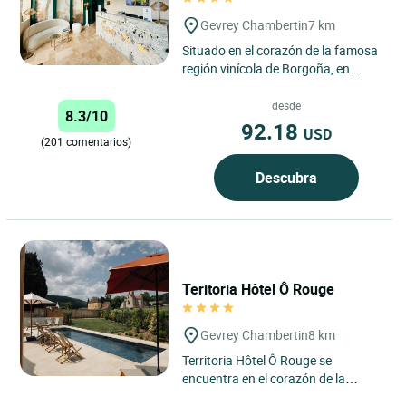
Gevrey Chambertin
7 km
Situado en el corazón de la famosa
región vinícola de Borgoña, en
Gevrey-Chambertin, el Logis Hôtel
Arts et Terroirs...
desde
8.3/10
92.18
USD
(201 comentarios)
Descubra
Teritoria Hôtel Ô Rouge
Gevrey Chambertin
8 km
Territoria Hôtel Ô Rouge se
encuentra en el corazón de la
famosa Route des Grands Crus, en