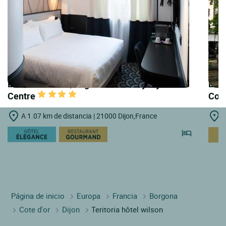
LOGIS HOTELS | Logis Hôtel Darcy Dijon
LOGI
Centre
Col
A 1.07 km de distancia | 21000 Dijon,France
A
Página de inicio
Europa
Francia
Borgona
Cote d'or
Dijon
Teritoria hôtel wilson