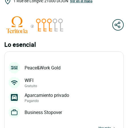
1 Rue de Longvic
21000
DIJON
Ver en el mapa
Lo esencial
Peace&Work Gold
WIFI
Gratuito
Aparcamiento privado
Pagando
Business Stopover