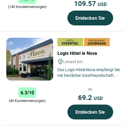
109.57
USD
(140 Kundenmeinungen)
Entdecken Sie
Logis Hôtel le Nova
Limas
9 km
Das Logis Hôtel Nova empfängt Sie
mit herzlicher Gastfreundschaft
und lädt Sie ein, die lebendige
Atmosphäre von Limas...
Ab
6.3/10
69.2
USD
(40 Kundenmeinungen)
Entdecken Sie