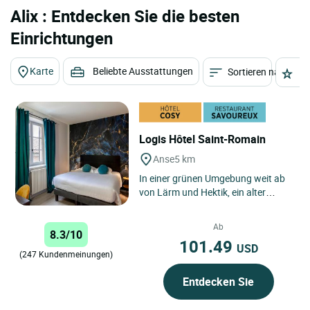
Alix : Entdecken Sie die besten
Einrichtungen
Karte
Beliebte Ausstattungen
Sortieren nach
St
Logis Hôtel Saint-Romain
Anse
5 km
In einer grünen Umgebung weit ab
von Lärm und Hektik, ein alter
Bauernhof des Beaujolais aus
gebräuntem Stein, vollständig...
Ab
8.3/10
101.49
USD
(247 Kundenmeinungen)
Entdecken Sie