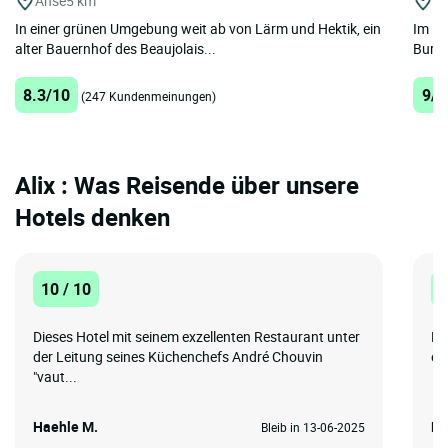
Anse
5 km
Ta
In einer grünen Umgebung weit ab von Lärm und Hektik, ein
Im He
alter Bauernhof des Beaujolais...
Burni
8.3/10
9/1
(247 Kundenmeinungen)
Alix : Was Reisende über unsere
Hotels denken
10 / 10
1
Dieses Hotel mit seinem exzellenten Restaurant unter
Ei
der Leitung seines Küchenchefs André Chouvin
ei
"vaut...
Haehle M.
Ni
Bleib in 13-06-2025