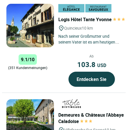
Logis Hôtel Tante Yvonne
Quincieux
10 km
Nach seiner Großmutter und
seinem Vater ist es am heutigen
Besitzer, der von berühmen Köchen
wie Paul Bocuse und Pierre...
Ab
9.1/10
103.8
USD
(351 Kundenmeinungen)
Entdecken Sie
Demeures & Châteaux l'Abbaye
Caladoise
Villefranche Sur Saone
10 km