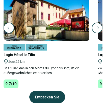
Logis Hôtel le Tilia
Logi
Joux
22 km
Ch
Das "Tilia", das in den Monts du Lyonnais liegt, ist ein
Zwisc
außergewöhnliches Wahrzeichen,...
Chaze
9.7/10
9.7
Entdecken Sie