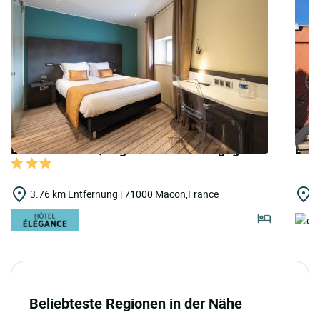
LOGIS HOTELS | Logis Hôtel de Bourgogne
LOGI
3.76 km Entfernung | 71000 Macon,France
4
Beliebteste Regionen in der Nähe