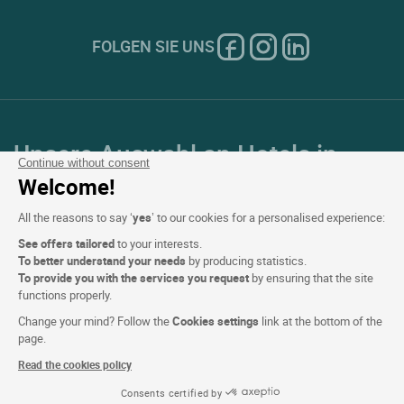
FOLGEN SIE UNS
Unsere Auswahl an Hotels in
Continue without consent
Frankreich und Europa
Welcome!
All the reasons to say ‘
yes
’ to our cookies for a personalised experience:
Top Länder
See offers tailored
to your interests.
To better understand your needs
by producing statistics.
Top Regionen
To provide you with the services you request
by ensuring that the site
functions properly.
Top Städte
Change your mind? Follow the
Cookies settings
link at the bottom of the
page.
Top Hotels
Read the cookies policy
Consents certified by