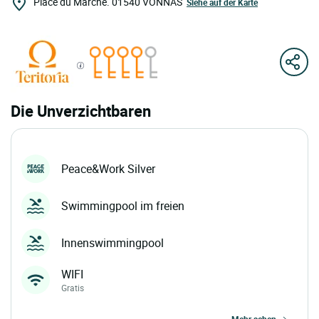
Place du Marché.
01540
VONNAS
Siehe auf der Karte
Die Unverzichtbaren
Peace&Work Silver
Swimmingpool im freien
Innenswimmingpool
WIFI
Gratis