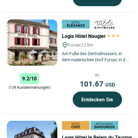
Logis Hôtel Nougier
Fursac
12 km
Am Fuße des Zentralmassivs, in
dem malerischen Dorf Fursac in der
Creuse, zwischen Guéret und
Limoges, empfängt die Familie...
Ab
9.2/10
101.67
USD
(139 Kundenmeinungen)
Entdecken Sie
Logis Hôtel le Relais du Taurion