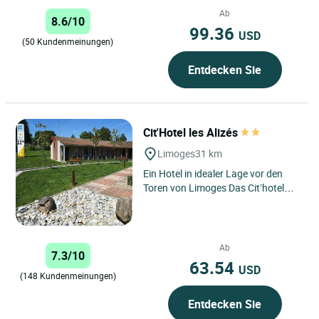
Glane entfernt, empfängt...
Ab
8.6/10
99.36
USD
(50 Kundenmeinungen)
Entdecken Sie
Cit'Hotel les Alizés
Limoges
31 km
Ein Hotel in idealer Lage vor den
Toren von Limoges Das Cit’hotel
Les Alizés liegt nur wenige Schritte
vom Flughafen...
Ab
7.3/10
63.54
USD
(148 Kundenmeinungen)
Entdecken Sie