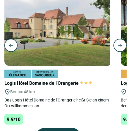
Logis Hôtel Domaine de l'Orangerie
Logi
Bonnat
48 km
Se
Das Logis Hôtel Domaine de l’Orangerie heißt Sie an einem
Berei
Ort willkommen, an...
dem 1
9.9/10
9.5