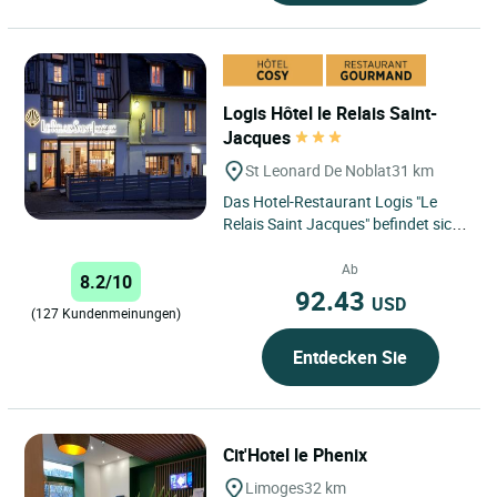
Logis Hôtel le Relais Saint-
Jacques
St Leonard De Noblat
31 km
Das Hotel-Restaurant Logis "Le
Relais Saint Jacques" befindet sich
im Herzen des Limousin in der
mittelalterlichen Stadt...
Ab
8.2/10
92.43
USD
(127 Kundenmeinungen)
Entdecken Sie
Cit'Hotel le Phenix
Limoges
32 km