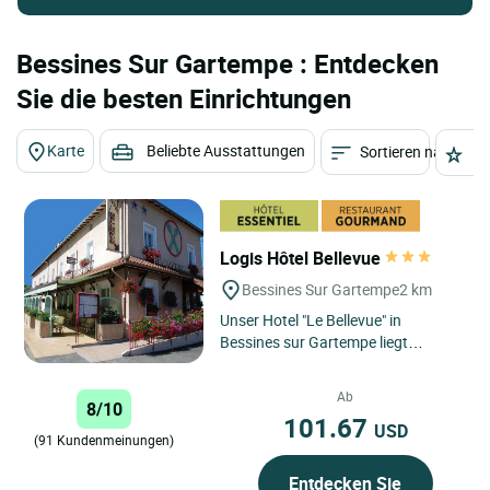
Bessines Sur Gartempe : Entdecken
Sie die besten Einrichtungen
Karte
Beliebte Ausstattungen
Sortieren nach
St
Logis Hôtel Bellevue
Bessines Sur Gartempe
2 km
Unser Hotel "Le Bellevue" in
Bessines sur Gartempe liegt
zwischen Limoges und La
Souterraine, weniger als 1 km von
Ab
8/10
der Autobahn...
101.67
USD
(91 Kundenmeinungen)
Entdecken Sie