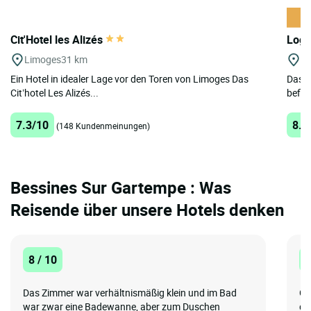
Cit'Hotel les Alizés
Logi
Limoges
31 km
St
Ein Hotel in idealer Lage vor den Toren von Limoges Das
Das H
Cit’hotel Les Alizés...
befin
7.3/10
8.2
(148 Kundenmeinungen)
Bessines Sur Gartempe : Was
Reisende über unsere Hotels denken
8 / 10
1
Das Zimmer war verhältnismäßig klein und im Bad
Ge
war zwar eine Badewanne, aber zum Duschen
gr