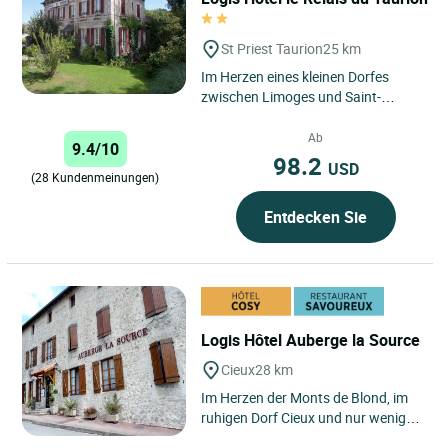
St Priest Taurion
25 km
Im Herzen eines kleinen Dorfes
zwischen Limoges und Saint-
Léonard de Noblat empfängt Sie
das Relais du Taurion in einem...
Ab
9.4/10
98.2
USD
(28 Kundenmeinungen)
Entdecken Sie
Logis Hôtel Auberge la Source
Cieux
28 km
Im Herzen der Monts de Blond, im
ruhigen Dorf Cieux und nur wenige
Kilometer vom Dorf Oradour-sur-