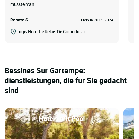
musste man...
au
Renate S.
Ge
Bleib in 20-09-2024
Logis Hôtel Le Relais De Comodoliac
Bessines Sur Gartempe:
dienstleistungen, die für Sie gedacht
sind
Hotels mit Pool