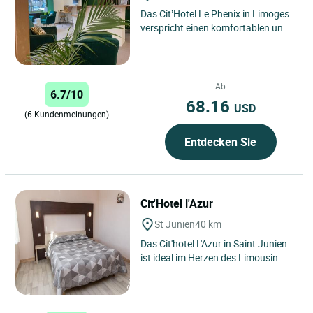
Das Cit’Hotel Le Phenix in Limoges
verspricht einen komfortablen und
angenehmen Aufenthalt – egal, ob
Sie für ein entspanntes...
Ab
6.7/10
68.16
USD
(6 Kundenmeinungen)
Entdecken Sie
Cit'Hotel l'Azur
St Junien
40 km
Das Cit'hotel L'Azur in Saint Junien
ist ideal im Herzen des Limousin
gelegen, einer Region, die reich an
Natur- und Geschichtserbe...