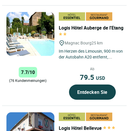
Logis Hôtel Auberge de l'Etang
Magnac Bourg
25 km
Im Herzen des Limousin, 900 m von
der Autobahn A20 entfernt,
zwischen Limoges und Brive,
erwartet Sie das „L'Auberge de...
Ab
7.7/10
79.5
USD
(76 Kundenmeinungen)
Entdecken Sie
Logis Hôtel Bellevue