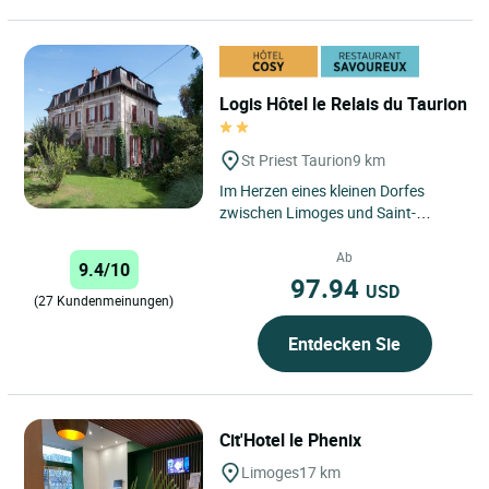
Logis Hôtel le Relais du Taurion
St Priest Taurion
9 km
Im Herzen eines kleinen Dorfes
zwischen Limoges und Saint-
Léonard de Noblat empfängt Sie
das Relais du Taurion in einem...
Ab
9.4/10
97.94
USD
(27 Kundenmeinungen)
Entdecken Sie
Cit'Hotel le Phenix
Limoges
17 km