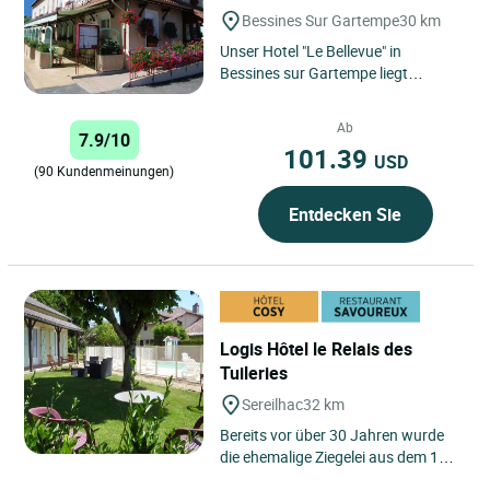
Bessines Sur Gartempe
30 km
Unser Hotel "Le Bellevue" in
Bessines sur Gartempe liegt
zwischen Limoges und La
Souterraine, weniger als 1 km von
Ab
7.9/10
der Autobahn...
101.39
USD
(90 Kundenmeinungen)
Entdecken Sie
Logis Hôtel le Relais des
Tuileries
Sereilhac
32 km
Bereits vor über 30 Jahren wurde
die ehemalige Ziegelei aus dem 19.
Jahrhundert in ein Restaurant,