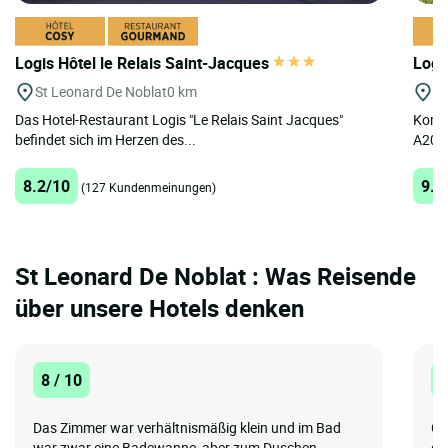
Logis Hôtel le Relais Saint-Jacques
Logi
St Leonard De Noblat
0 km
Pi
Das Hotel-Restaurant Logis "Le Relais Saint Jacques"
Kompl
befindet sich im Herzen des...
A20 i
8.2/10
9.1
(127 Kundenmeinungen)
St Leonard De Noblat : Was Reisende
über unsere Hotels denken
8 / 10
1
Das Zimmer war verhältnismäßig klein und im Bad
Ge
war zwar eine Badewanne, aber zum Duschen
gr