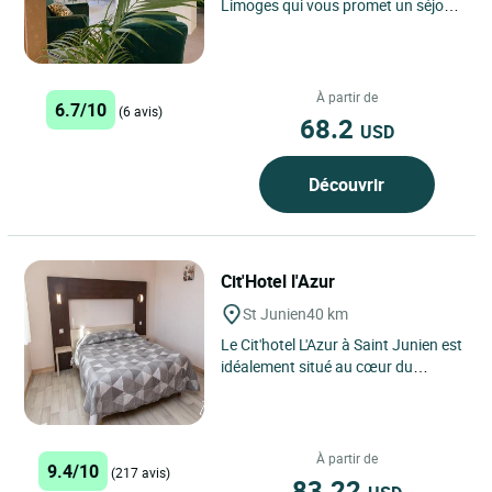
Limoges qui vous promet un séjour
aussi pratique qu’agréable, que
vous soyez...
À partir de
6.7/10
(6 avis)
68.2
USD
Découvrir
Cit'Hotel l'Azur
St Junien
40 km
Le Cit'hotel L'Azur à Saint Junien est
idéalement situé au cœur du
Limousin, une région riche en
patrimoine naturel...
À partir de
9.4/10
(217 avis)
83.22