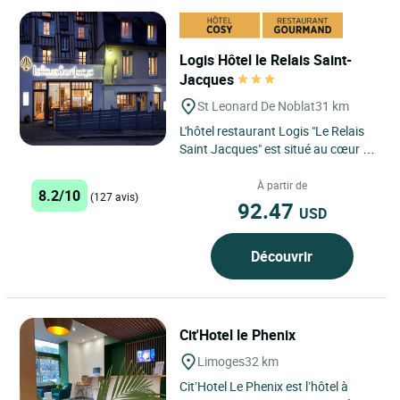
Logis Hôtel le Relais Saint-
Jacques
St Leonard De Noblat
31 km
L'hôtel restaurant Logis "Le Relais
Saint Jacques" est situé au cœur du
Limousin dans une cité médiévale,
Saint Léonard...
À partir de
8.2/10
(127 avis)
92.47
USD
Découvrir
Cit'Hotel le Phenix
Limoges
32 km
Cit’Hotel Le Phenix est l’hôtel à