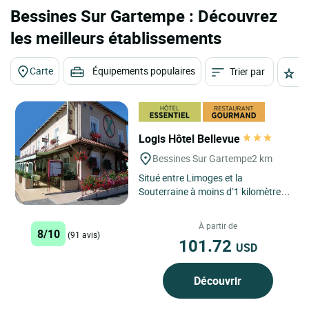
Bessines Sur Gartempe : Découvrez
les meilleurs établissements
Carte
Équipements populaires
Trier par
É
Logis Hôtel Bellevue
Bessines Sur Gartempe
2 km
Situé entre Limoges et la
Souterraine à moins d’1 kilomètre
de l’autoroute A20, sortie n° 24 ,
notre établissement...
À partir de
8/10
(91 avis)
101.72
USD
Découvrir