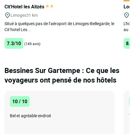
Cit'Hotel les Alizés
Logi
Limoges
31 km
St
Situé à quelques pas de l’aéroport de Limoges-Bellegarde, le
L'hôt
Cit’hotel Les...
au cœ
7.3/10
8.2
(149 avis)
Bessines Sur Gartempe : Ce que les
voyageurs ont pensé de nos hôtels
10 / 10
1
Bel et agréable endroit
Tr