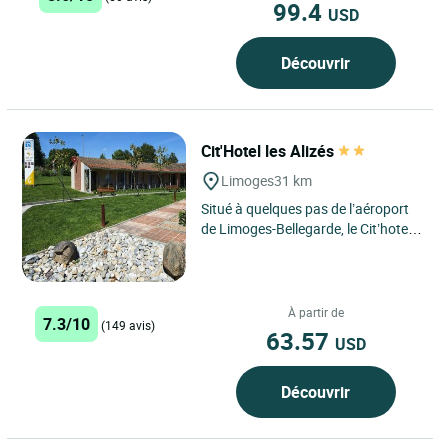
99.4
USD
Découvrir
Cit'Hotel les Alizés
Limoges
31 km
Situé à quelques pas de l’aéroport
de Limoges-Bellegarde, le Cit’hotel
Les Alizés est un choix pratique
pour les...
À partir de
7.3/10
(149 avis)
63.57
USD
Découvrir