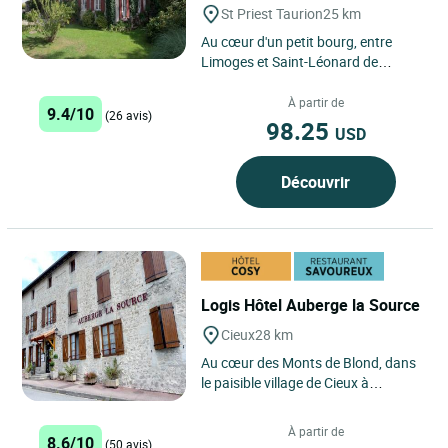
St Priest Taurion
25 km
Au cœur d'un petit bourg, entre
Limoges et Saint-Léonard de
Noblat, Le Relais du Taurion vous
accueille dans une ancienne...
À partir de
9.4/10
(26 avis)
98.25
USD
Découvrir
Logis Hôtel Auberge la Source
Cieux
28 km
Au cœur des Monts de Blond, dans
le paisible village de Cieux à
quelques kilomètres du village
d’Oradour-sur-Glane,...
À partir de
8.6/10
(50 avis)