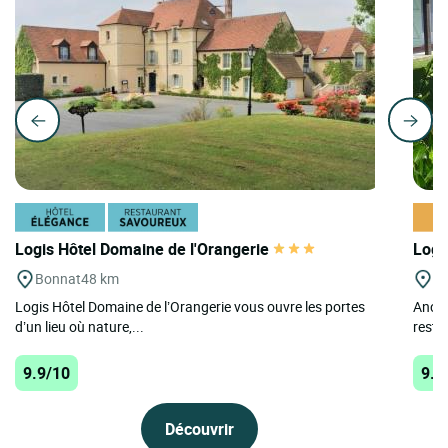
Logis Hôtel Domaine de l'Orangerie
Logi
Bonnat
48 km
Se
Logis Hôtel Domaine de l’Orangerie vous ouvre les portes
Ancie
d’un lieu où nature,...
resta
9.9/10
9.5
Découvrir