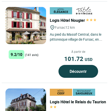
Logis Hôtel Nougier
Fursac
12 km
Au pied du Massif Central, dans le
pittoresque village de Fursac, en
Creuse, entre Guéret et Limoges,
depuis 3 générations,...
À partir de
9.2/10
(141 avis)
101.72
USD
Découvrir
Logis Hôtel le Relais du Taurion