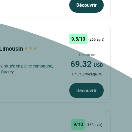
Découvrir
9.5/10
(265 avis)
s Limousin
À partir de
69.32
USD
s, située en pleine campagne,
 Quercy...
1 nuit, 2 voyageurs
Découvrir
9/10
(163 avis)