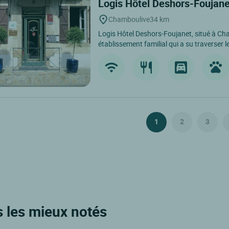
Logis Hôtel Deshors-Foujan
Chamboulive
34 km
Logis Hôtel Deshors-Foujanet, situé à Ch
établissement familial qui a su traverser l
1
2
3
s les mieux notés