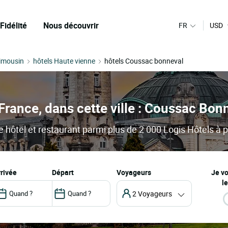
Fidélité
Nous découvrir
FR
USD
Limousin
hôtels Haute vienne
hôtels Coussac bonneval
France, dans cette ville : Coussac Bon
hôtel et restaurant parmi plus de 2 000 Logis Hôtels à pe
arrivée
départ
Voyageurs
Je v
le
2 Voyageurs