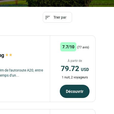
Trier par
7.7/10
(77 avis)
ang
À partir de
79.72
USD
m de l'autoroute A20, entre
temps d'un...
1 nuit, 2 voyageurs
Découvrir