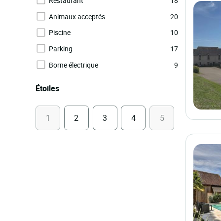
Restaurant
18
Animaux acceptés
20
Piscine
10
Parking
17
Borne électrique
9
Étoiles
1
2
3
4
5