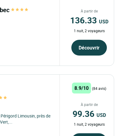
ubec
À partir de
136.33
USD
1 nuit, 2 voyageurs
Découvrir
8.9/10
(84 avis)
À partir de
99.36
USD
 Périgord Limousin, près de
Vert,...
1 nuit, 2 voyageurs