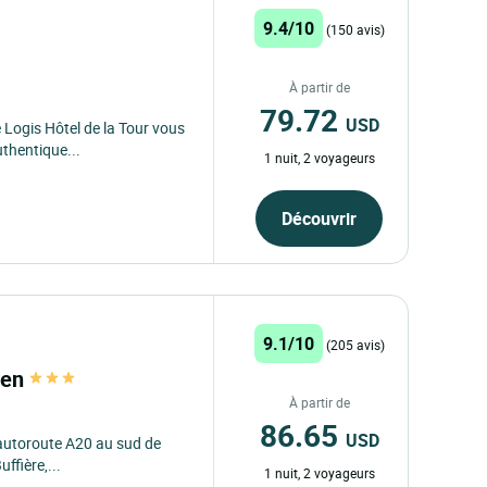
9.4/10
(150 avis)
À partir de
79.72
USD
 Logis Hôtel de la Tour vous
uthentique...
1 nuit, 2 voyageurs
Découvrir
9.1/10
(205 avis)
ren
À partir de
86.65
USD
autoroute A20 au sud de
ffière,...
1 nuit, 2 voyageurs