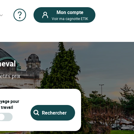
Mon compte
Voir ma cagnotte ETIK
neval
tits prix
oyage pour
 travail