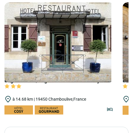
Logis Hôtels | Logis Hôtel Deshors-Foujanet
Logi
à 14.68 km | 19450 Chamboulive,France
à