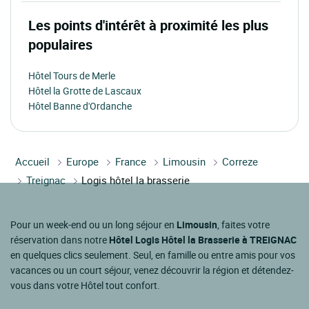
Les points d'intérêt à proximité les plus
populaires
Hôtel Tours de Merle
Hôtel la Grotte de Lascaux
Hôtel Banne d'Ordanche
Accueil
Europe
France
Limousin
Correze
Treignac
Logis hôtel la brasserie
Pour un week-end ou un long séjour en
Limousin
, faites votre
réservation dans notre
Hôtel Logis Hôtel la Brasserie à TREIGNAC
en quelques clics seulement. Seul, en famille ou entre amis pour vos
vacances ou un court séjour, venez découvrir la région et détendez-
vous dans votre Hôtel tout confort.