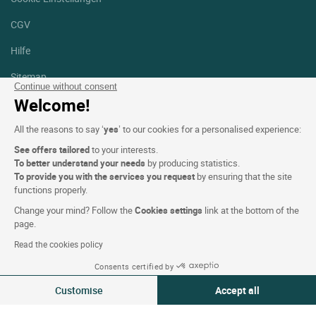
CGV
Hilfe
Sitemap
Continue without consent
Welcome!
Fotodanksagungen
All the reasons to say ‘
yes
’ to our cookies for a personalised experience:
Folgen Sie uns
Facebook
Instagram
See offers tailored
to your interests.
To better understand your needs
by producing statistics.
To provide you with the services you request
by ensuring that the site
Linkedin
functions properly.
Change your mind? Follow the
Cookies settings
link at the bottom of the
page.
Read the cookies policy
Consents certified by
Logis Hotel copyright © 2026 Alle Rechte vorbehalten - CGV.
Powered by
SIWAY
Customise
Accept all
Consent Management Platform: Personalize Your Options
Axeptio consent