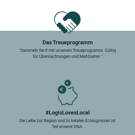
Das Treueprogramm
"Sammeln Sie € mit unserem Treueprogramm. Gültig
für Übernachtungen und Mahlzeiten."
#LogisLovesLocal
Die Liebe zur Region und zu lokalen Erzeugnissen ist
Teil unserer DNA.