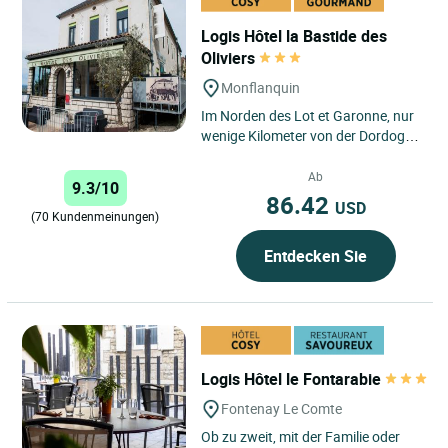
Logis Hôtel la Bastide des
Oliviers
Monflanquin
Im Norden des Lot et Garonne, nur
wenige Kilometer von der Dordogne
entfernt und inmitten der Bastei
von Monflanquin erwartet...
Ab
9.3/10
86.42
USD
(70 Kundenmeinungen)
Entdecken Sie
Logis Hôtel le Fontarabie
Fontenay Le Comte
Ob zu zweit, mit der Familie oder