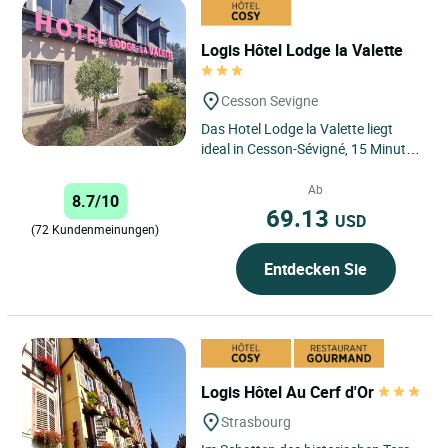
Logis Hôtel Lodge la Valette
Cesson Sevigne
Das Hotel Lodge la Valette liegt
ideal in Cesson-Sévigné, 15 Minuten
von Rennes entfernt, im Herzen des
Parks Manoir de...
Ab
8.7/10
69.13
USD
(72 Kundenmeinungen)
Entdecken Sie
Logis Hôtel Au Cerf d'Or
Strasbourg