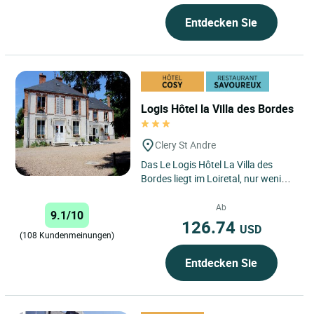
Entdecken Sie
Logis Hôtel la Villa des Bordes
Clery St Andre
Das Le Logis Hôtel La Villa des
Bordes liegt im Loiretal, nur wenige
Kilometer von Orléans entfernt und
ist ideal gelegen,...
Ab
9.1/10
126.74
USD
(108 Kundenmeinungen)
Entdecken Sie