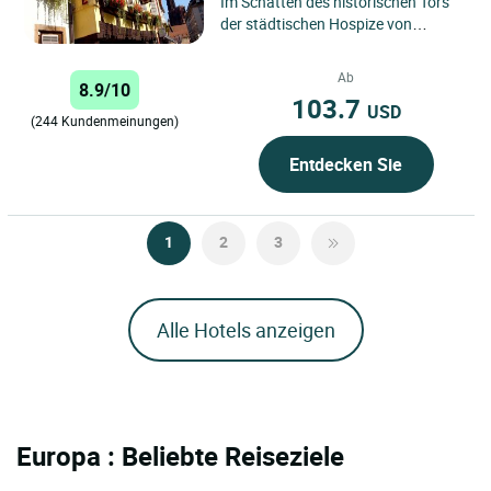
Im Schatten des historischen Tors
der städtischen Hospize von
Straßburg empfängt Sie das „Cerf
d’Or“ in einem gemütlichen...
Ab
8.9/10
103.7
USD
(244 Kundenmeinungen)
Entdecken Sie
1
2
3
Alle Hotels anzeigen
Europa : Beliebte Reiseziele