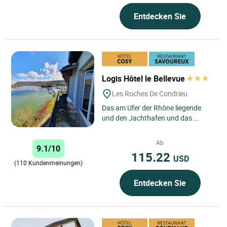
Entdecken Sie
Logis Hôtel le Bellevue
Les Roches De Condrieu
Das am Ufer der Rhône liegende
und den Jachthafen und das
Freizeitzentrum überragende Hotel
„Bellevue“ befindet sich...
Ab
9.1/10
115.22
USD
(110 Kundenmeinungen)
Entdecken Sie