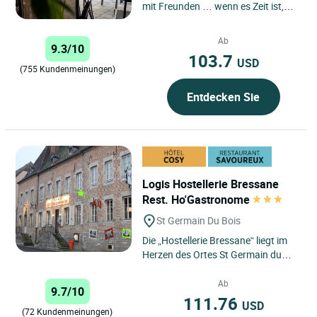
mit Freunden … wenn es Zeit ist,
sich zum Essen hinzusetzen,
suchen Sie nicht weiter! ...
Ab
9.3/10
103.7
USD
(755 Kundenmeinungen)
Entdecken Sie
Logis Hostellerie Bressane
Rest. Ho'Gastronome
St Germain Du Bois
Die „Hostellerie Bressane“ liegt im
Herzen des Ortes St Germain du
Bois (ca. 2000 Einw.), am
Marktplatz. Das weit verzweigte,...
Ab
9.7/10
111.76
USD
(72 Kundenmeinungen)