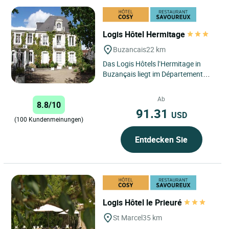
Logis Hôtel Hermitage
Buzancais
22 km
Das Logis Hôtels l’Hermitage in
Buzançais liegt im Département
Indre und ist ein Drei-Sterne-Hotel,
das inmitten eines...
Ab
8.8/10
91.31
USD
(100 Kundenmeinungen)
Entdecken Sie
Logis Hôtel le Prieuré
St Marcel
35 km