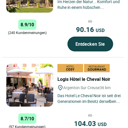
Im Herzen der Natur... Komfort und
Ruhe in einem hübschen
mittelalterlichen Dorf in nur 2
Minuten Entfernung zu Argenton...
Ab
8.9/10
90.16
USD
(240 Kundenmeinungen)
Entdecken Sie
Logis Hôtel le Cheval Noir
Argenton Sur Creuse
36 km
Das Hotel Le Cheval Noir ist seit drei
Generationen im Besitz derselben
Familie und heißt Sie in der
sympathischen Stadt...
Ab
8.7/10
104.03
USD
(97 Kundenmeinungen)