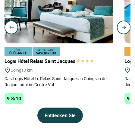
Logis Hôtel Relais Saint Jacques
Logi
Coings
3 km
Le
Das Logis Hôtel Le Relais Saint Jacques in Coings in der
Das L
Region Indre im Centre-Val...
der R
9.8/10
9.4
Entdecken Sie