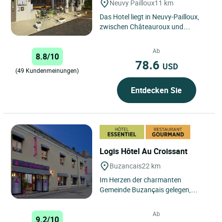
Neuvy Pailloux
11 km
Das Hotel liegt in Neuvy-Pailloux,
zwischen Châteauroux und
Issoudun, im Herzen der Berry-
Landschaft. Es ist ideal gelegen...
Ab
8.8/10
78.6
USD
(49 Kundenmeinungen)
Entdecken Sie
Logis Hôtel Au Croissant
Buzancais
22 km
Im Herzen der charmanten
Gemeinde Buzançais gelegen,
vereint das Le Logis Hôtels Au
Croissant Komfort und
Ab
9.2/10
Gemütlichkeit....