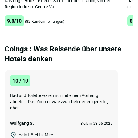
Das Logis Hôtel Le Relais Saint Jacques in Coings in der
Das L
Region Indre im Centre-Val...
einer
9.8/10
8.7
(82 Kundenmeinungen)
Coings : Was Reisende über unsere
Hotels denken
10 / 10
Bad und Toilette waren nur mit einem Vorhang
abgeteilt.Das Zimmer wae zwar behinerten gerecht,
aber...
Wolfgang S.
Bleib in 23-05-2025
Logis Hôtel La Mire