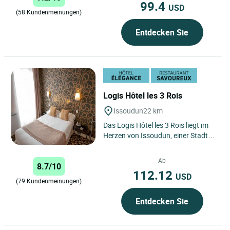
99.4
USD
(58 Kundenmeinungen)
Entdecken Sie
Logis Hôtel les 3 Rois
Issoudun
22 km
Das Logis Hôtel les 3 Rois liegt im
Herzen von Issoudun, einer Stadt
mit reichem historischem Erbe im
Departement Indre,...
Ab
8.7/10
112.12
USD
(79 Kundenmeinungen)
Entdecken Sie