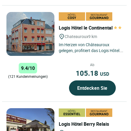
Logis Hôtel le Continental
Chateauroux
9 km
Im Herzen von Châteauroux
gelegen, profitiert das Logis Hôtel le
Continental von einer privilegierten
Lage, ideal für...
Ab
9.4/10
105.18
USD
(121 Kundenmeinungen)
Entdecken Sie
Logis Hôtel Berry Relais