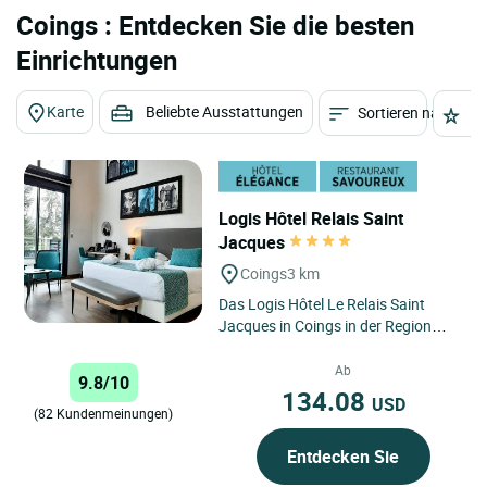
Coings : Entdecken Sie die besten
Einrichtungen
Karte
Beliebte Ausstattungen
Sortieren nach
St
Logis Hôtel Relais Saint
Jacques
Coings
3 km
Das Logis Hôtel Le Relais Saint
Jacques in Coings in der Region
Indre im Centre-Val de Loire ist ein
idealer Zwischenstopp...
Ab
9.8/10
134.08
USD
(82 Kundenmeinungen)
Entdecken Sie