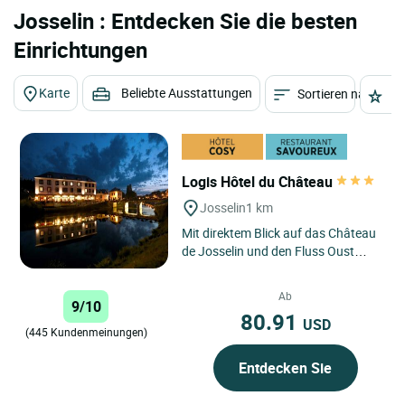
Josselin : Entdecken Sie die besten
Einrichtungen
Karte
Beliebte Ausstattungen
Sortieren nach
St
Logis Hôtel du Château
Josselin
1 km
Mit direktem Blick auf das Château
de Josselin und den Fluss Oust
genießen Sie im Logis Hôtel le
Château eine einzigartige...
Ab
9/10
80.91
USD
(445 Kundenmeinungen)
Entdecken Sie