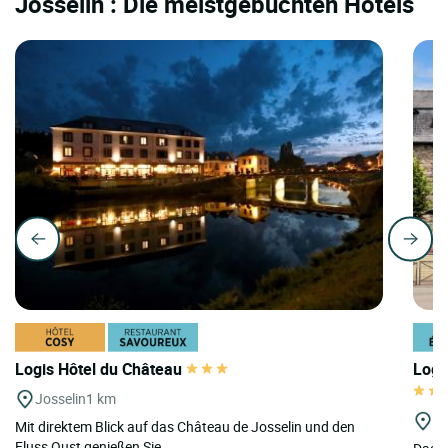
Josselin : Die meistgebuchten Hotels
Logis Hôtel du Château
Logi
Josselin
1 km
P
Mit direktem Blick auf das Château de Josselin und den
Fluss Oust genießen Sie...