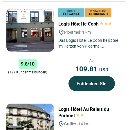
Logis Hôtel le Cobh
Ploermel
11 km
Das Logis Hôtel Le Cobh heißt Sie
im Herzen von Ploërmel
willkommen, eingebettet zwischen
der bezaubernden Landschaft...
Ab
9.8/10
109.81
USD
(127 Kundenmeinungen)
Entdecken Sie
Logis Hôtel Au Relais du
Porhoët
Guilliers
14 km