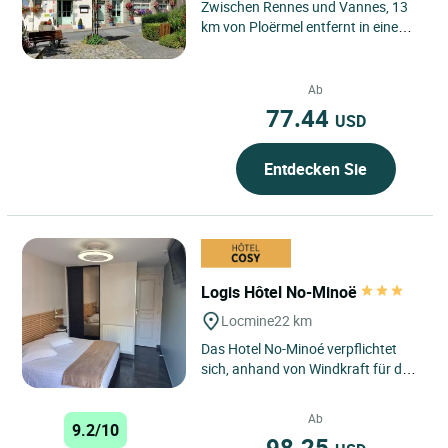
Zwischen Rennes und Vannes, 13
km von Ploërmel entfernt in einem
ruhigen Dorf gelegen, empfängt Sie
ein Gasthaus mit familiärem...
Ab
77.44
USD
Entdecken Sie
Logis Hôtel No-Minoë
Locmine
22 km
Das Hotel No-Minoé verpflichtet
sich, anhand von Windkraft für den
Strom, Solarzellenpanele für das
Warmwasser und Erdwärme...
Ab
9.2/10
98.25