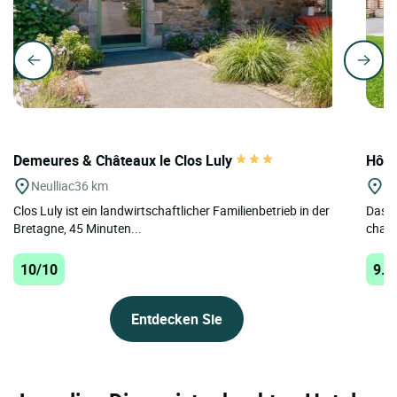
Demeures & Châteaux le Clos Luly
Hôte
Neulliac
36 km
Gu
Clos Luly ist ein landwirtschaftlicher Familienbetrieb in der
Das H
Bretagne, 45 Minuten...
charm
10/10
9.9
Entdecken Sie