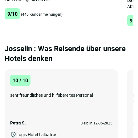
Das H
Abtei
9/10
(445 Kundenmeinungen)
9.3
Josselin : Was Reisende über unsere
Hotels denken
10 / 10
1
sehr freundliches und hilfsbereites Personal
Es
fr
Petra S.
An
Bleib in 12-05-2025
Logis Hôtel L'albatros