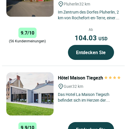
Pluherlin
32 km
Im Zentrum des Dorfes Pluherlin, 2
km von Rochefort-en-Terre, einer
kleinen Stadt mit Charakter im
Departement Morbihan,...
Ab
9.7/10
104.03
USD
(56 Kundenmeinungen)
Entdecken Sie
Hôtel Maison Tiegezh
Guer
32 km
Das Hotel La Maison Tiegezh
befindet sich im Herzen der
charmanten Stadt Guer und ist eine
wahre Oase für Reisende, die...
9.9/10