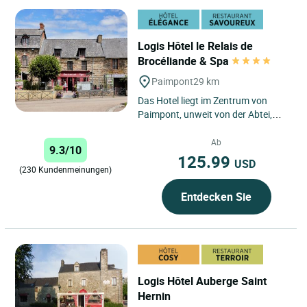
Logis Hôtel le Relais de
Brocéliande & Spa
Paimpont
29 km
Das Hotel liegt im Zentrum von
Paimpont, unweit von der Abtei,
und wurde 2021 vollständig
renoviert. Das „Relais de
Ab
9.3/10
Brocéliande“...
125.99
USD
(230 Kundenmeinungen)
Entdecken Sie
Logis Hôtel Auberge Saint
Hernin