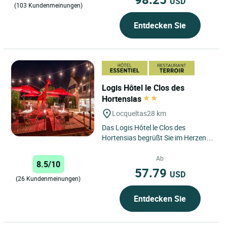
USD
(103 Kundenmeinungen)
Entdecken Sie
Logis Hôtel le Clos des
Hortensias
Locqueltas
28 km
Das Logis Hôtel le Clos des
Hortensias begrüßt Sie im Herzen
der grünen Bretagne, in Locqueltas,
einem charmanten, typischen...
Ab
8.5/10
57.79
USD
(26 Kundenmeinungen)
Entdecken Sie