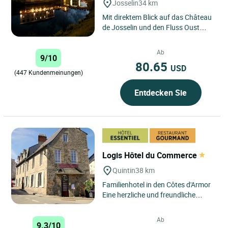
Josselin
34 km
Mit direktem Blick auf das Château
de Josselin und den Fluss Oust
genießen Sie im Logis Hôtel le
Château eine einzigartige...
Ab
9/10
80.65
USD
(447 Kundenmeinungen)
Entdecken Sie
Logis Hôtel du Commerce
Quintin
38 km
Familienhotel in den Côtes d'Armor
Eine herzliche und freundliche
Adresse in Quintin
15 Minuten von Saint-Brieuc e...
Ab
9.3/10