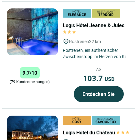
Logis Hôtel Jeanne & Jules
Rostrenen
32 km
Rostrenen, ein authentischer
Zwischenstopp im Herzen von Kreiz
Breizh Rostrenen liegt im
Département Côtes-d’Armor...
Ab
9.7/10
103.7
USD
(79 Kundenmeinungen)
Entdecken Sie
Logis Hôtel du Château