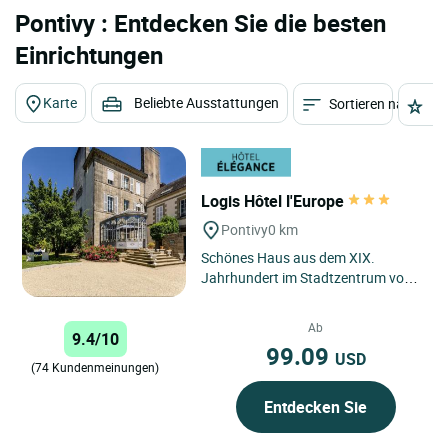
Pontivy : Entdecken Sie die besten
Einrichtungen
Karte
Beliebte Ausstattungen
Sortieren nach
St
Logis Hôtel l'Europe
Pontivy
0 km
Schönes Haus aus dem XIX.
Jahrhundert im Stadtzentrum von
Pontivy. Die personalisierten
Zimmer wussten ihren Charme
Ab
9.4/10
von...
99.09
USD
(74 Kundenmeinungen)
Entdecken Sie