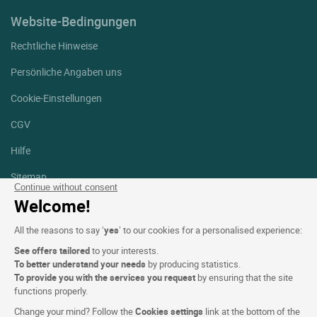
Website-Bedingungen
Rechtliche Hinweise
Persönliche Angaben uns
Cookie-Einstellungen
CGV
Hilfe
Sitemap
Continue without consent
Welcome!
Fotodanksagungen
All the reasons to say ‘
yes
’ to our cookies for a personalised experience:
Folgen Sie uns
Facebook
Instagram
See offers tailored
to your interests.
To better understand your needs
by producing statistics.
To provide you with the services you request
by ensuring that the site
Linkedin
functions properly.
Change your mind? Follow the
Cookies settings
link at the bottom of the