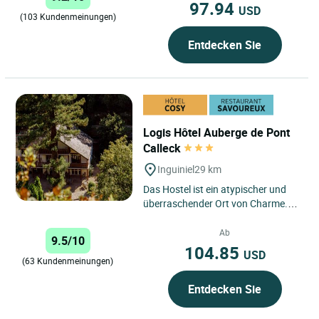
97.94
USD
(103 Kundenmeinungen)
Entdecken Sie
Logis Hôtel Auberge de Pont
Calleck
Inguiniel
29 km
Das Hostel ist ein atypischer und
überraschender Ort von Charme.
Wir begrüßen Sie im Herzen des
Nationalwaldes von Pont...
Ab
9.5/10
104.85
USD
(63 Kundenmeinungen)
Entdecken Sie