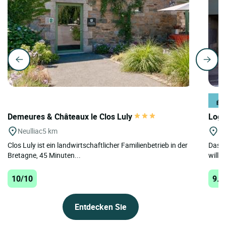
Demeures & Châteaux le Clos Luly
Logi
Neulliac
5 km
Pl
Clos Luly ist ein landwirtschaftlicher Familienbetrieb in der
Das L
Bretagne, 45 Minuten...
willk
10/10
9.8
Entdecken Sie