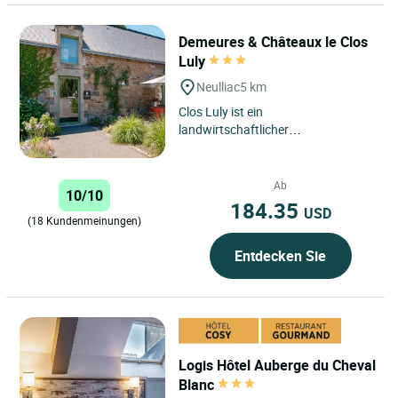
Demeures & Châteaux le Clos
Luly
Neulliac
5 km
Clos Luly ist ein
landwirtschaftlicher
Familienbetrieb in der Bretagne, 45
Minuten von Vannes, 45 Minuten
von Saint-Brieuc,...
Ab
10/10
184.35
USD
(18 Kundenmeinungen)
Entdecken Sie
Logis Hôtel Auberge du Cheval
Blanc