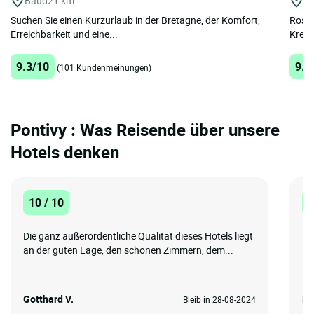
Baud
21 km
Ro
Suchen Sie einen Kurzurlaub in der Bretagne, der Komfort,
Rostr
Erreichbarkeit und eine...
Kreiz
9.3/10
9.7
(101 Kundenmeinungen)
Pontivy : Was Reisende über unsere
Hotels denken
10 / 10
1
Die ganz außerordentliche Qualität dieses Hotels liegt
Et
an der guten Lage, den schönen Zimmern, dem...
Gotthard V.
Re
Bleib in 28-08-2024