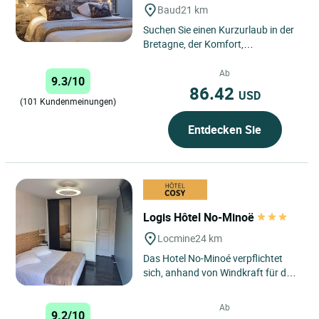
Baud
21 km
Suchen Sie einen Kurzurlaub in der
Bretagne, der Komfort,
Erreichbarkeit und eine herzliche
Atmosphäre vereint? Das Logis...
Ab
9.3/10
86.42
USD
(101 Kundenmeinungen)
Entdecken Sie
Logis Hôtel No-Minoë
Locmine
24 km
Das Hotel No-Minoé verpflichtet
sich, anhand von Windkraft für den
Strom, Solarzellenpanele für das
Warmwasser und Erdwärme...
Ab
9.2/10