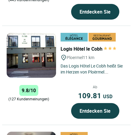
Entdecken Sie
Logis Hôtel le Cobh
Ploermel
11 km
Das Logis Hôtel Le Cobh heißt Sie
im Herzen von Ploërmel
willkommen, eingebettet zwischen
der bezaubernden Landschaft...
Ab
9.8/10
109.81
USD
(127 Kundenmeinungen)
Entdecken Sie