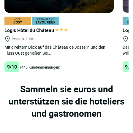
Logis Hôtel du Château
Logi
Josselin
1 km
Pl
Mit direktem Blick auf das Château de Josselin und den
Das L
Fluss Oust genießen Sie...
willk
9/10
9.8
(445 Kundenmeinungen)
Sammeln sie euros und
unterstützen sie die hoteliers
und gastronomen