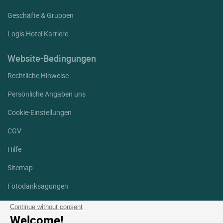
Geschäfte & Gruppen
Logis Hotel Karriere
Website-Bedingungen
Rechtliche Hinweise
Persönliche Angaben uns
Cookie-Einstellungen
CGV
Hilfe
Sitemap
Fotodanksagungen
Folgen Sie uns
Continue without consent
Welcome!
Facebook
Instagram