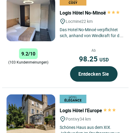
Logis Hôtel No-Minoë
Locmine
22 km
Das Hotel No-Minoé verpflichtet
sich, anhand von Windkraft für den
Strom, Solarzellenpanele für das
Warmwasser und Erdwärme...
Ab
9.2/10
98.25
USD
(103 Kundenmeinungen)
Entdecken Sie
Logis Hôtel l'Europe
Pontivy
34 km
Schönes Haus aus dem XIX.