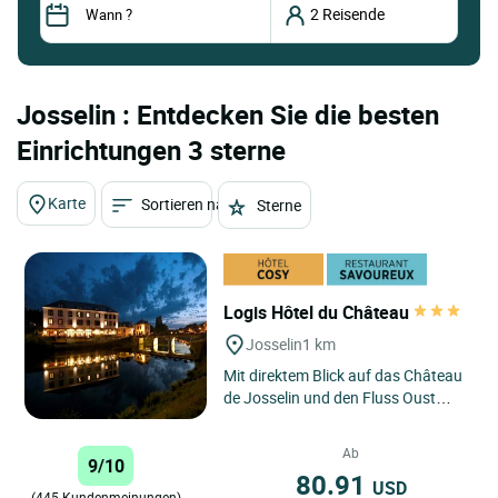
Josselin : Entdecken Sie die besten
Einrichtungen 3 sterne
Karte
Sortieren nach
Sterne
Logis Hôtel du Château
Josselin
1 km
Mit direktem Blick auf das Château
de Josselin und den Fluss Oust
genießen Sie im Logis Hôtel le
Château eine einzigartige...
Ab
9/10
80.91
USD
(445 Kundenmeinungen)