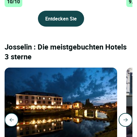
10/10
9.8
Entdecken Sie
Josselin : Die meistgebuchten Hotels
3 sterne