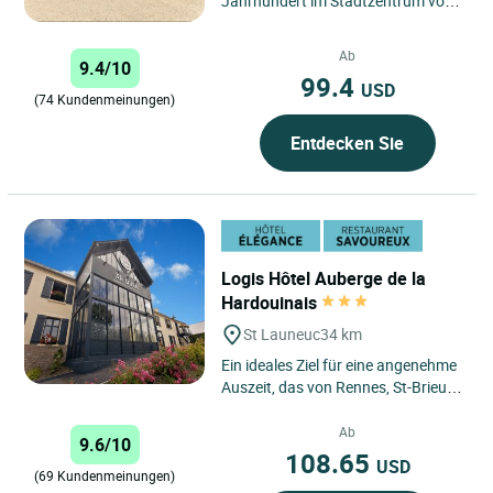
Jahrhundert im Stadtzentrum von
Pontivy. Die personalisierten
Zimmer wussten ihren Charme
Ab
9.4/10
von...
99.4
USD
(74 Kundenmeinungen)
Entdecken Sie
Logis Hôtel Auberge de la
Hardouinais
St Launeuc
34 km
Ein ideales Ziel für eine angenehme
Auszeit, das von Rennes, St-Brieuc
und St-Malo gleichermaßen schnell
zu erreichen ist....
Ab
9.6/10
108.65
USD
(69 Kundenmeinungen)