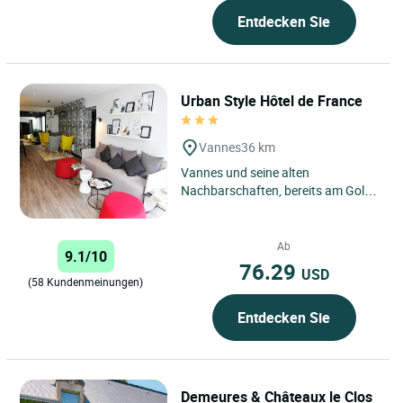
Entdecken Sie
Urban Style Hôtel de France
Vannes
36 km
Vannes und seine alten
Nachbarschaften, bereits am Golf.
Die ideale Etappe, um die
Südbretagne zu entdecken. Das
Hotel...
Ab
9.1/10
76.29
USD
(58 Kundenmeinungen)
Entdecken Sie
Demeures & Châteaux le Clos