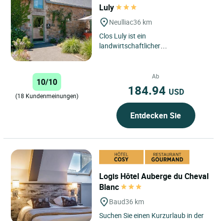
Luly
Neulliac
36 km
Clos Luly ist ein
landwirtschaftlicher
Familienbetrieb in der Bretagne, 45
Minuten von Vannes, 45 Minuten
von Saint-Brieuc,...
Ab
10/10
184.94
USD
(18 Kundenmeinungen)
Entdecken Sie
Logis Hôtel Auberge du Cheval
Blanc
Baud
36 km
Suchen Sie einen Kurzurlaub in der