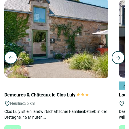
Demeures & Châteaux le Clos Luly
Logi
Neulliac
36 km
Pl
Clos Luly ist ein landwirtschaftlicher Familienbetrieb in der
Das L
Bretagne, 45 Minuten...
willk